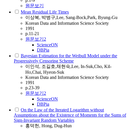
p.1-9
원문보기
Mean Residual Life Times
이상복, 박병구,Lee, Sang-Bock,Park, Byung-Gu
Korean Data and Information Science Society
1991
p.11-21
원문보기
2
ScienceON
DBPia
Bayesian Estimation for the Weibull Model under the
Progressively Censoring Scheme
이인석, 조길호,채현숙,Lee, In-Suk,Cho, Kil-
Ho,Chai, Hyeon-Suk
Korean Data and Information Science Society
1991
p.23-39
원문보기
2
ScienceON
DBPia
On the Law of the Iterated Logarithm without
Assumptions about the Existence of Moments for the Sums of
Sign-Invariant Random Variables
홍덕헌, Hong, Dug-Hun