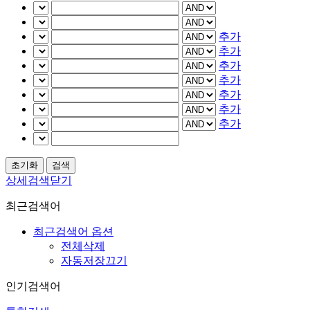
추가
추가
추가
추가
추가
추가
추가
상세검색닫기
최근검색어
최근검색어 옵션
전체삭제
자동저장끄기
인기검색어