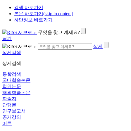
검색 바로가기
본문 바로가기(skip to content)
하단정보 바로가기
무엇을 찾고 계세요?
닫기
삭제
상세검색
상세검색
통합검색
국내학술논문
학위논문
해외학술논문
학술지
단행본
연구보고서
공개강의
버튼