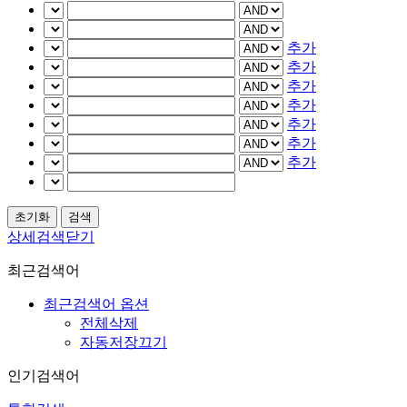
추가
추가
추가
추가
추가
추가
추가
상세검색닫기
최근검색어
최근검색어 옵션
전체삭제
자동저장끄기
인기검색어