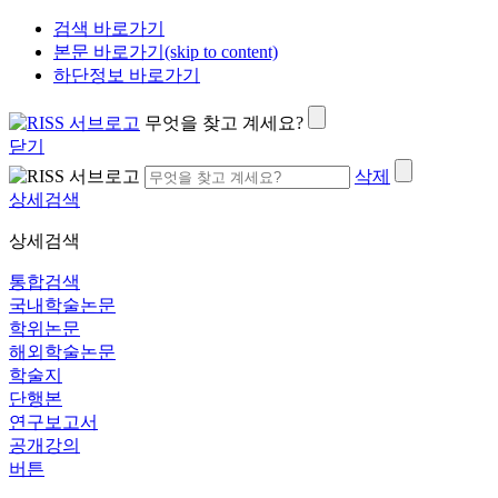
검색 바로가기
본문 바로가기(skip to content)
하단정보 바로가기
무엇을 찾고 계세요?
닫기
삭제
상세검색
상세검색
통합검색
국내학술논문
학위논문
해외학술논문
학술지
단행본
연구보고서
공개강의
버튼