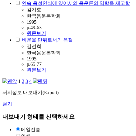
연속 음성인식에 있어서의 음운론의 역할을 재고함
김기호
한국음운론학회
1995
p.49-63
원문보기
비운율 단위로서의 음절
김선희
한국음운론학회
1995
p.65-77
원문보기
1
2
3
4
서지정보 내보내기(Export)
닫기
내보내기 형태를 선택하세요
메일전송