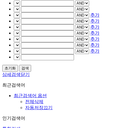
추가
추가
추가
추가
추가
추가
추가
상세검색닫기
최근검색어
최근검색어 옵션
전체삭제
자동저장끄기
인기검색어