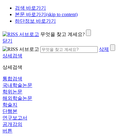
검색 바로가기
본문 바로가기(skip to content)
하단정보 바로가기
무엇을 찾고 계세요?
닫기
삭제
상세검색
상세검색
통합검색
국내학술논문
학위논문
해외학술논문
학술지
단행본
연구보고서
공개강의
버튼