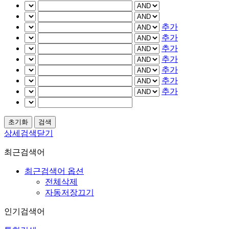
추가
추가
추가
추가
추가
추가
추가
상세검색닫기
최근검색어
최근검색어 옵션
전체삭제
자동저장끄기
인기검색어