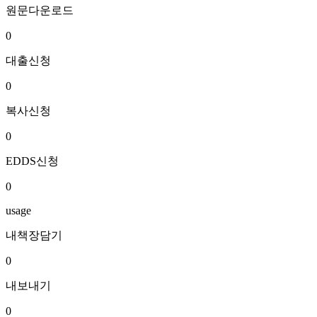
원문다운로드
0
대출신청
0
복사신청
0
EDDS신청
0
usage
내책장담기
0
내보내기
0