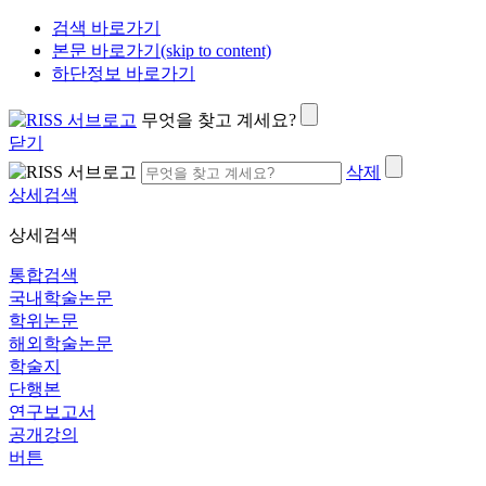
검색 바로가기
본문 바로가기(skip to content)
하단정보 바로가기
무엇을 찾고 계세요?
닫기
삭제
상세검색
상세검색
통합검색
국내학술논문
학위논문
해외학술논문
학술지
단행본
연구보고서
공개강의
버튼