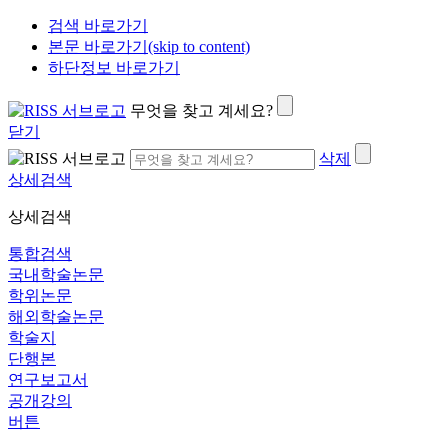
검색 바로가기
본문 바로가기(skip to content)
하단정보 바로가기
무엇을 찾고 계세요?
닫기
삭제
상세검색
상세검색
통합검색
국내학술논문
학위논문
해외학술논문
학술지
단행본
연구보고서
공개강의
버튼