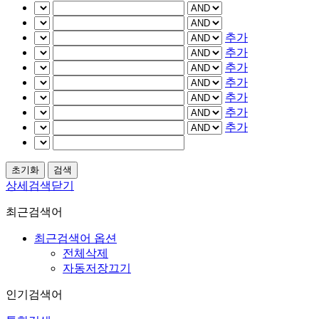
추가
추가
추가
추가
추가
추가
추가
상세검색닫기
최근검색어
최근검색어 옵션
전체삭제
자동저장끄기
인기검색어