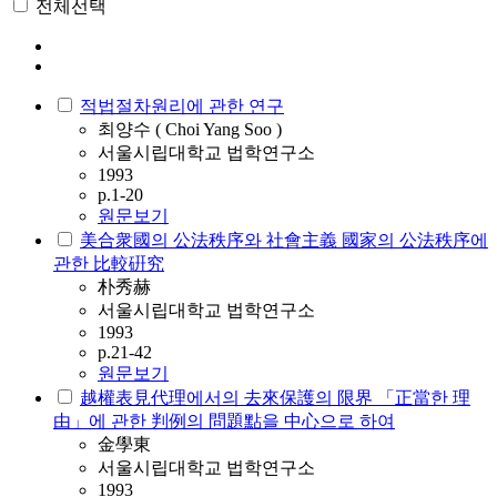
전체선택
적법절차원리에 관한 연구
최양수 ( Choi Yang Soo )
서울시립대학교 법학연구소
1993
p.1-20
원문보기
美合衆國의 公法秩序와 社會主義 國家의 公法秩序에
관한 比較硏究
朴秀赫
서울시립대학교 법학연구소
1993
p.21-42
원문보기
越權表見代理에서의 去來保護의 限界 「正當한 理
由」에 관한 判例의 問題點을 中心으로 하여
金學東
서울시립대학교 법학연구소
1993