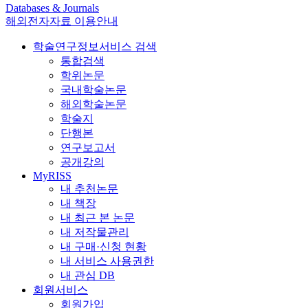
Databases & Journals
해외전자자료 이용안내
학술연구정보서비스 검색
통합검색
학위논문
국내학술논문
해외학술논문
학술지
단행본
연구보고서
공개강의
MyRISS
내 추천논문
내 책장
내 최근 본 논문
내 저작물관리
내 구매·신청 현황
내 서비스 사용권한
내 관심 DB
회원서비스
회원가입