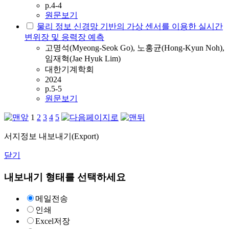
p.4-4
원문보기
물리 정보 신경망 기반의 가상 센서를 이용한 실시간
변위장 및 응력장 예측
고명석(Myeong-Seok Go), 노홍균(Hong-Kyun Noh),
임재혁(Jae Hyuk Lim)
대한기계학회
2024
p.5-5
원문보기
1
2
3
4
5
서지정보 내보내기(Export)
닫기
내보내기 형태를 선택하세요
메일전송
인쇄
Excel저장