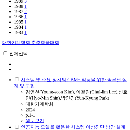
1989
3
1988
1
1987
2
1986
1
1985
1
1984
1
1983
1
대한기계학회 춘추학술대회
전체선택
시스템 및 주요 장치의 CBM+ 적용을 위한 솔루션 설
계 및 구현
김영선(Young-seon Kim), 이철림(Chul-lim Lee),신효
민(Hyo-Min Shin),박연경(Yun-Kyung Park)
대한기계학회
2024
p.1-1
원문보기
인공지능 모델을 활용한 시스템 이상진단 방안 설계