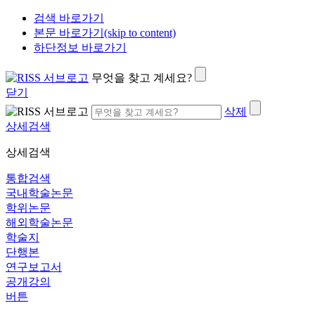
검색 바로가기
본문 바로가기(skip to content)
하단정보 바로가기
무엇을 찾고 계세요?
닫기
삭제
상세검색
상세검색
통합검색
국내학술논문
학위논문
해외학술논문
학술지
단행본
연구보고서
공개강의
버튼