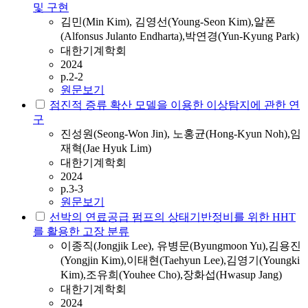
및 구현
김민(Min Kim), 김영선(Young-Seon Kim),알폰
(Alfonsus Julanto Endharta),박연경(Yun-Kyung Park)
대한기계학회
2024
p.2-2
원문보기
점진적 증류 확산 모델을 이용한 이상탐지에 관한 연
구
진성원(Seong-Won Jin), 노홍균(Hong-Kyun Noh),임
재혁(Jae Hyuk Lim)
대한기계학회
2024
p.3-3
원문보기
선박의 연료공급 펌프의 상태기반정비를 위한 HHT
를 활용한 고장 분류
이종직(Jongjik Lee), 유병문(Byungmoon Yu),김용진
(Yongjin Kim),이태현(Taehyun Lee),김영기(Youngki
Kim),조유희(Youhee Cho),장화섭(Hwasup Jang)
대한기계학회
2024