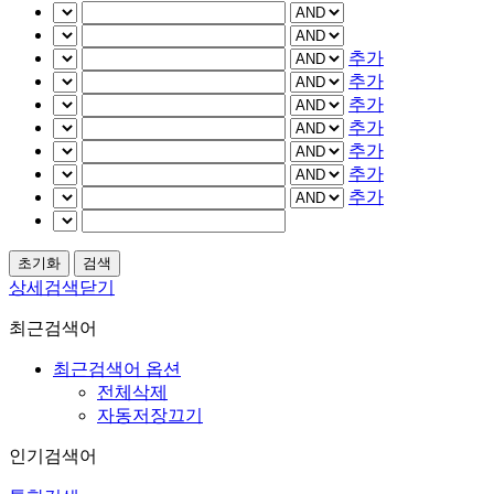
추가
추가
추가
추가
추가
추가
추가
상세검색닫기
최근검색어
최근검색어 옵션
전체삭제
자동저장끄기
인기검색어