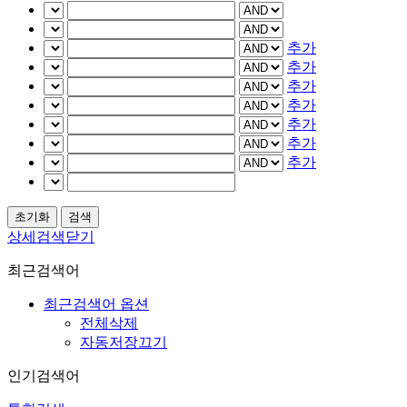
추가
추가
추가
추가
추가
추가
추가
상세검색닫기
최근검색어
최근검색어 옵션
전체삭제
자동저장끄기
인기검색어