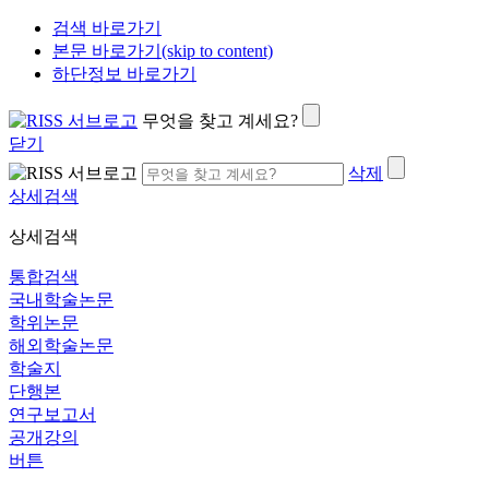
검색 바로가기
본문 바로가기(skip to content)
하단정보 바로가기
무엇을 찾고 계세요?
닫기
삭제
상세검색
상세검색
통합검색
국내학술논문
학위논문
해외학술논문
학술지
단행본
연구보고서
공개강의
버튼