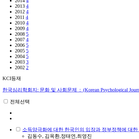
2014
4
2013
4
2012
4
2011
4
2010
4
2009
4
2008
5
2007
4
2006
5
2005
5
2004
5
2003
3
2002
2
KCI등재
한국심리학회지: 문화 및 사회문제 : (Korean Psychological Journal of C
전체선택
소득양극화에 대한 한국인의 입장과 정부정책에 대한
김동수, 김옥환,정태연,최영진