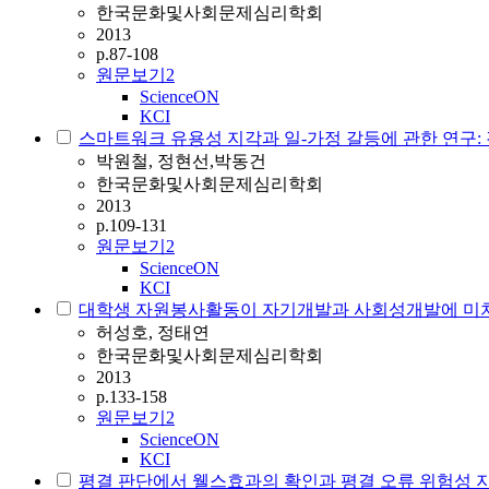
한국문화및사회문제심리학회
2013
p.87-108
원문보기
2
ScienceON
KCI
스마트워크 유용성 지각과 일-가정 갈등에 관한 연구
박원철, 정현선,박동건
한국문화및사회문제심리학회
2013
p.109-131
원문보기
2
ScienceON
KCI
대학생 자원봉사활동이 자기개발과 사회성개발에 미치
허성호, 정태연
한국문화및사회문제심리학회
2013
p.133-158
원문보기
2
ScienceON
KCI
평결 판단에서 웰스효과의 확인과 평결 오류 위험성 