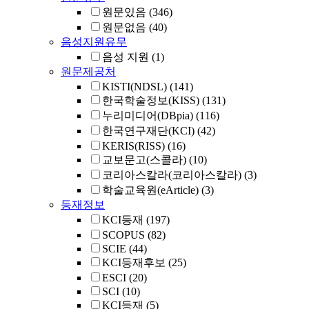
원문있음
(346)
원문없음
(40)
음성지원유무
음성 지원
(1)
원문제공처
KISTI(NDSL)
(141)
한국학술정보(KISS)
(131)
누리미디어(DBpia)
(116)
한국연구재단(KCI)
(42)
KERIS(RISS)
(16)
교보문고(스콜라)
(10)
코리아스칼라(코리아스칼라)
(3)
학술교육원(eArticle)
(3)
등재정보
KCI등재
(197)
SCOPUS
(82)
SCIE
(44)
KCI등재후보
(25)
ESCI
(20)
SCI
(10)
KCI등재
(5)