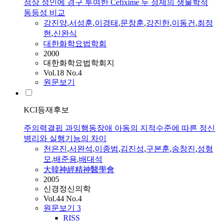
정상 성인에 경구 투여한 Cefixime 두 정제의 생물학적
동등성 비교
강진양
,
서성훈
,
이경태
,
문창훈
,
강진한
,
이동건
,
최정
현
,
신완식
대한화학요법학회
2000
대한화학요법학회지
Vol.18 No.4
원문보기
KCI등재후보
주의력결핍 과잉행동장애 아동의 지적수준에 따른 정신
병리와 실행기능의 차이
천은진
,
서완석
,
이종범
,
김진성
,
구본훈
,
송창진
,
성형
모
,
배준용
,
배대석
大韓神經精神醫學會
2005
신경정신의학
Vol.44 No.4
원문보기
3
RISS