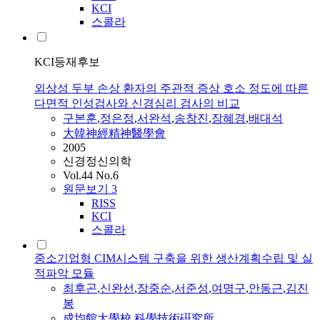
KCI
스콜라
KCI등재후보
외상성 두부 손상 환자의 주관적 증상 호소 정도에 따른
다면적 인성검사와 신경심리 검사의 비교
구본훈
,
정은정
,
서완석
,
송창진
,
장혜경
,
배대석
大韓神經精神醫學會
2005
신경정신의학
Vol.44 No.6
원문보기
3
RISS
KCI
스콜라
중소기업형 CIM시스템 구축을 위한 생산계획수립 및 실
적파악 모듈
최후곤
,
신완선
,
장중순
,
서준성
,
여명구
,
안동근
,
김진
봉
成均館大學校 科學技術硏究所