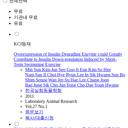
전체선택
무료
기관내 무료
유료
KCI등재
Overexpression of Insulin Degrading Enzyme could Greatly
Contribute to Insulin Down-regulation Induced by Short-
Term Swimming Exercise
Min Sun Kim
,
Jun
Seo
Goo
,
Ji Eun Kim
,
So Hee
Nam
,
Sun Il Choi
,
Hye Ryun Lee
,
In Sik Hwang
,
Sun Bo
Shim
,
Seung
Wan
Jee
,
Su Hae Lee
,
Chang
Joon
Bae
,
Jung Sik Cho
,
Jun Yong Cho
,
Dae Youn Hwang
한국실험동물학회
2011
Laboratory Animal Research
Vol.27 No.1
원문보기
복사/대출신청