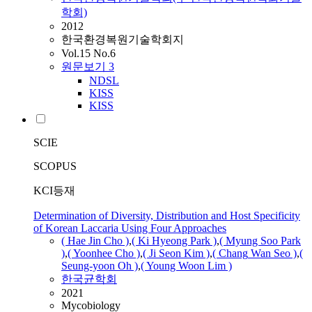
학회)
2012
한국환경복원기술학회지
Vol.15 No.6
원문보기
3
NDSL
KISS
KISS
SCIE
SCOPUS
KCI등재
Determination of Diversity, Distribution and Host Specificity
of Korean Laccaria Using Four Approaches
( Hae Jin Cho )
,
( Ki Hyeong Park )
,
( Myung Soo Park
)
,
( Yoonhee Cho )
,
( Ji Seon Kim )
,
(
Chang
Wan
Seo
)
,
(
Seung-yoon Oh )
,
( Young Woon Lim )
한국균학회
2021
Mycobiology