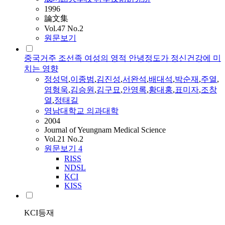
1996
論文集
Vol.47 No.2
원문보기
중국거주 조선족 여성의 영적 안녕정도가 정신건강에 미
치는 영향
정성덕
,
이종범
,
김진성
,
서완석
,
배대석
,
박순재
,
주열
,
염형욱
,
김승원
,
김구묘
,
안영록
,
황대홍
,
표미자
,
조창
열
,
정태길
영남대학교 의과대학
2004
Journal of Yeungnam Medical Science
Vol.21 No.2
원문보기
4
RISS
NDSL
KCI
KISS
KCI등재