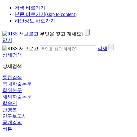
검색 바로가기
본문 바로가기(skip to content)
하단정보 바로가기
무엇을 찾고 계세요?
닫기
삭제
상세검색
상세검색
통합검색
국내학술논문
학위논문
해외학술논문
학술지
단행본
연구보고서
공개강의
버튼