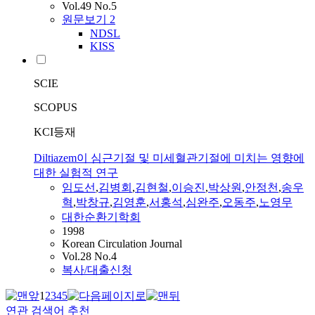
Vol.49 No.5
원문보기
2
NDSL
KISS
SCIE
SCOPUS
KCI등재
Diltiazem이 심근기절 및 미세혈관기절에 미치는 영향에
대한 실험적 연구
임도선
,
김병회
,
김현철
,
이승진
,
박상원
,
안정천
,
송우
혁
,
박창규
,
김영훈
,
서홍석
,
심완주
,
오동주
,
노영무
대한순환기학회
1998
Korean Circulation Journal
Vol.28 No.4
복사/대출신청
1
2
3
4
5
연관 검색어 추천