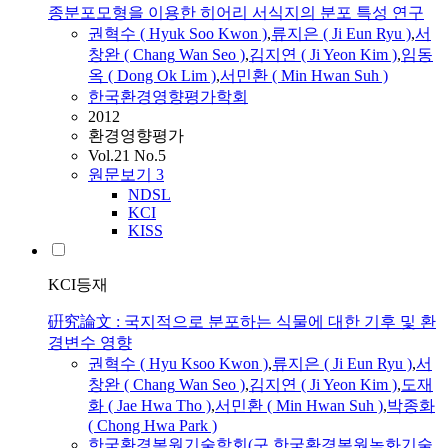
종분포모형을 이용한 히어리 서식지의 분포 특성 연구
권혁수 ( Hyuk Soo Kwon )
,
류지은 ( Ji Eun Ryu )
,
서
창완 (
Chang
Wan
Seo
)
,
김지연 ( Ji Yeon Kim )
,
임동
옥 ( Dong Ok Lim )
,
서민환 ( Min Hwan Suh )
한국환경영향평가학회
2012
환경영향평가
Vol.21 No.5
원문보기
3
NDSL
KCI
KISS
KCI등재
硏究論文 : 국지적으로 분포하는 식물에 대한 기후 및 환
경변수 영향
권혁수 ( Hyu Ksoo Kwon )
,
류지은 ( Ji Eun Ryu )
,
서
창완 (
Chang
Wan
Seo
)
,
김지연 ( Ji Yeon Kim )
,
도재
화 ( Jae Hwa Tho )
,
서민환 ( Min Hwan Suh )
,
박종화
( Chong Hwa Park )
한국환경복원기술학회(구 한국환경복원녹화기술