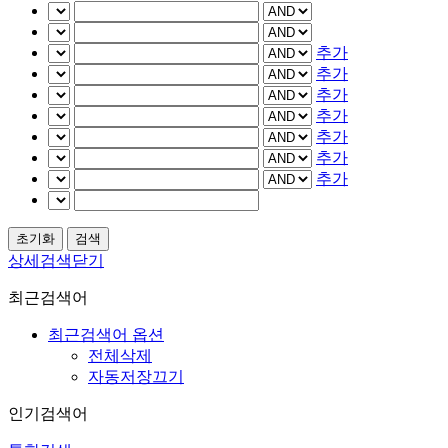
추가
추가
추가
추가
추가
추가
추가
상세검색닫기
최근검색어
최근검색어 옵션
전체삭제
자동저장끄기
인기검색어