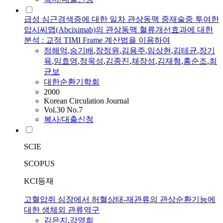
급성 심근경색증에 대한 일차 관상동맥 중재술중 투여한
압시씨맵(Abciximab)의 관상동맥 혈류개선효과에 대한
분석 : 교정 TIMI Frame 계산법을 이용하여
정해억
,
승기배
,
장정원
,
김용주
,
임상현
,
김테균
,
장기
육
,
임효영
,
정욱성
,
김종진
,
채장성
,
김재형
,
홍순조
,
최
균보
대한순환기학회
2000
Korean Circulation Journal
Vol.30 No.7
복사/대출신청
SCIE
SCOPUS
KCI등재
고혈압쥐 심장에서 허혈상태-재관류의 관상순환기능에
대한 생체외 관류역구
김은지
,
강영희