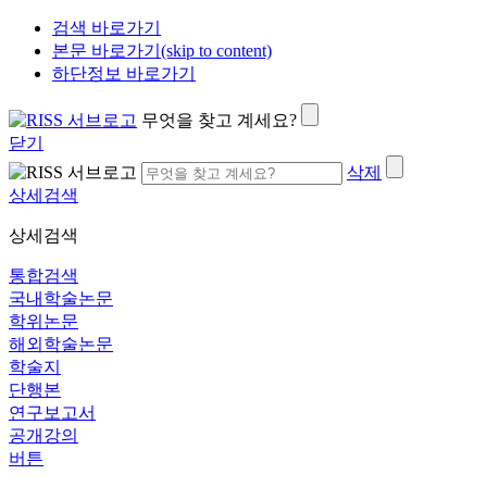
검색 바로가기
본문 바로가기(skip to content)
하단정보 바로가기
무엇을 찾고 계세요?
닫기
삭제
상세검색
상세검색
통합검색
국내학술논문
학위논문
해외학술논문
학술지
단행본
연구보고서
공개강의
버튼