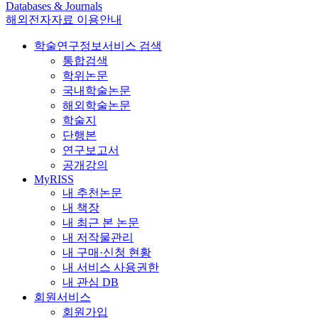
Databases & Journals
해외전자자료 이용안내
학술연구정보서비스 검색
통합검색
학위논문
국내학술논문
해외학술논문
학술지
단행본
연구보고서
공개강의
MyRISS
내 추천논문
내 책장
내 최근 본 논문
내 저작물관리
내 구매·신청 현황
내 서비스 사용권한
내 관심 DB
회원서비스
회원가입