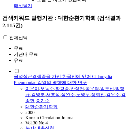
패싯닫기
검색키워드
발행기관 : 대한순환기학회
(검색결과
2,115건)
전체선택
무료
기관내 무료
유료
급성심근경색증을 가진 한국인에 있어 Chlamydia
Pneumoniae 감염의 영향에 대한 연구
이은미
,
오동주
,
황교승
,
안정천
,
송우혁
,
임도선
,
박창
규
,
김영훈
,
서홍석
,
심완주
,
노영무
,
정희진
,
김우주
,
김
종헌
,
송기준
대한순환기학회
2000
Korean Circulation Journal
Vol.30 No.4
복사/대출신청