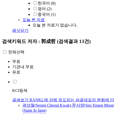
한국어
(8)
영어
(2)
중국어
(1)
오늘 본 자료
오늘 본 자료가 없습니다.
패싯닫기
검색키워드
저자 : 郭成哲
(검색결과 13건)
전체선택
무료
기관내 무료
유료
KCI등재
골쇄보가 RANKL에 의해 유도되는 파골세포의 분화에 
곽성철
(Seong Cheoul Kwak)
,
문서영(Seo Young Moon
(Sung Jo Jang)