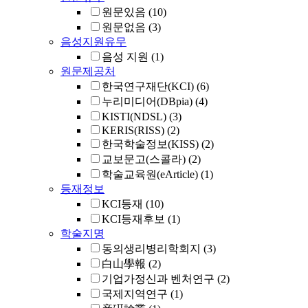
원문있음
(10)
원문없음
(3)
음성지원유무
음성 지원
(1)
원문제공처
한국연구재단(KCI)
(6)
누리미디어(DBpia)
(4)
KISTI(NDSL)
(3)
KERIS(RISS)
(2)
한국학술정보(KISS)
(2)
교보문고(스콜라)
(2)
학술교육원(eArticle)
(1)
등재정보
KCI등재
(10)
KCI등재후보
(1)
학술지명
동의생리병리학회지
(3)
白山學報
(2)
기업가정신과 벤처연구
(2)
국제지역연구
(1)