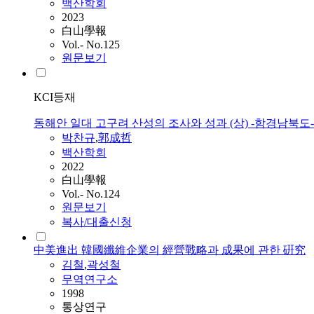
백산학회
2023
白山學報
Vol.- No.125
원문보기
KCI등재
동해안 일대 고구려 산성의 조사와 성과 (상) -함경남북도-
박찬규
,
郭成哲
백산학회
2022
白山學報
Vol.- No.124
원문보기
복사/대출신청
中美進出 韓國纖維企業의 經營戰略과 成果에 관한 硏究
김철
,
곽성철
무역연구소
1998
통상연구