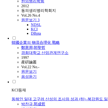
한의병리학회
2012
동의생리병리학회지
Vol.26 No.4
원문보기
3
NDSL
KCI
DBpia
韓國企業의 物流合理化 戰略
鄭憲周;郭聖哲
경희대학교 산업관계연구소
1997
産硏論叢
Vol.22 No.-
원문보기
음성듣기
KCI등재
동해안 일대 고구려 산성의 조사와 성과 (하) -북강원도 일
박찬규
,
郭成哲