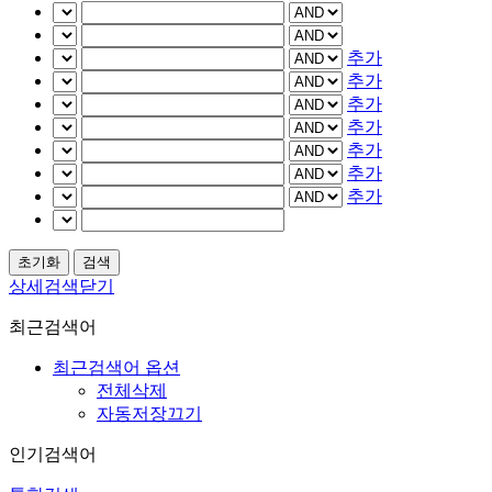
추가
추가
추가
추가
추가
추가
추가
상세검색닫기
최근검색어
최근검색어 옵션
전체삭제
자동저장끄기
인기검색어