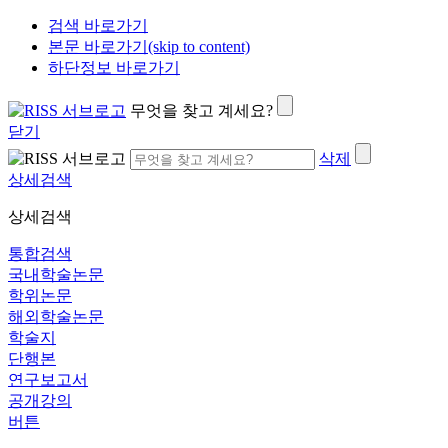
검색 바로가기
본문 바로가기(skip to content)
하단정보 바로가기
무엇을 찾고 계세요?
닫기
삭제
상세검색
상세검색
통합검색
국내학술논문
학위논문
해외학술논문
학술지
단행본
연구보고서
공개강의
버튼