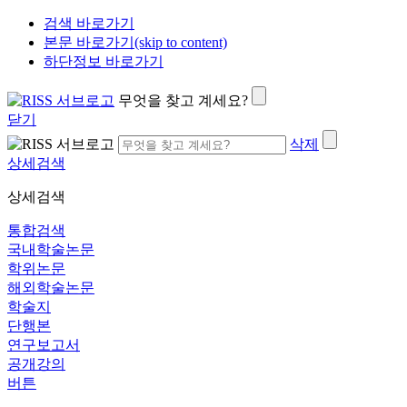
검색 바로가기
본문 바로가기(skip to content)
하단정보 바로가기
무엇을 찾고 계세요?
닫기
삭제
상세검색
상세검색
통합검색
국내학술논문
학위논문
해외학술논문
학술지
단행본
연구보고서
공개강의
버튼