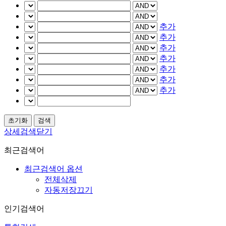
추가
추가
추가
추가
추가
추가
추가
상세검색닫기
최근검색어
최근검색어 옵션
전체삭제
자동저장끄기
인기검색어