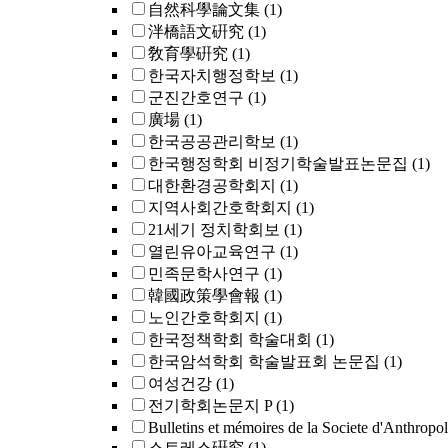
自然科學論文集
(1)
泮橋語文硏究
(1)
敎育學硏究
(1)
한국자치행정학보
(1)
군진간호연구
(1)
廣場
(1)
한국공공관리학보
(1)
한국행정학회 비정기학술발표논문집
(1)
대한환경공학회지
(1)
지역사회간호학회지
(1)
21세기 정치학회보
(1)
열린유아교육연구
(1)
민족문학사연구
(1)
韓國政策學會報
(1)
노인간호학회지
(1)
한국정책학회 학술대회
(1)
한국암석학회 학술발표회 논문집
(1)
여성건강
(1)
전기학회논문지 P
(1)
Bulletins et mémoires de la Societe d'Anthropo
스트레스硏究
(1)