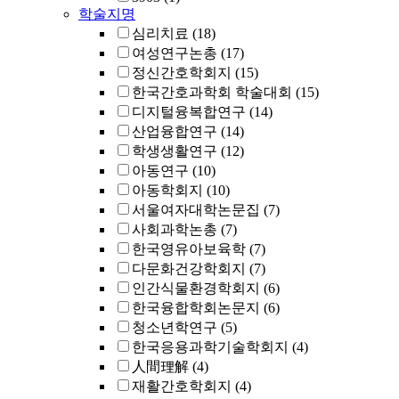
학술지명
심리치료
(18)
여성연구논총
(17)
정신간호학회지
(15)
한국간호과학회 학술대회
(15)
디지털융복합연구
(14)
산업융합연구
(14)
학생생활연구
(12)
아동연구
(10)
아동학회지
(10)
서울여자대학논문집
(7)
사회과학논총
(7)
한국영유아보육학
(7)
다문화건강학회지
(7)
인간식물환경학회지
(6)
한국융합학회논문지
(6)
청소년학연구
(5)
한국응용과학기술학회지
(4)
人間理解
(4)
재활간호학회지
(4)