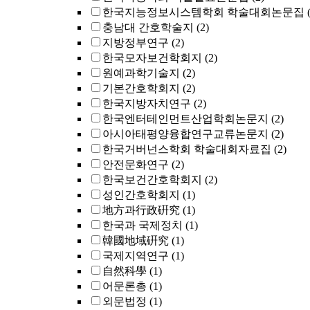
한국지능정보시스템학회 학술대회논문집
충남대 간호학술지
(2)
지방정부연구
(2)
한국모자보건학회지
(2)
원예과학기술지
(2)
기본간호학회지
(2)
한국지방자치연구
(2)
한국엔터테인먼트산업학회논문지
(2)
아시아태평양융합연구교류논문지
(2)
한국거버넌스학회 학술대회자료집
(2)
안전문화연구
(2)
한국보건간호학회지
(2)
성인간호학회지
(1)
地方과行政硏究
(1)
한국과 국제정치
(1)
韓國地域硏究
(1)
국제지역연구
(1)
自然科學
(1)
어문론총
(1)
외문법정
(1)