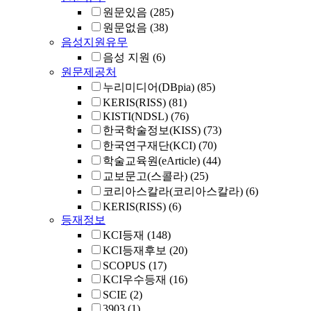
원문있음
(285)
원문없음
(38)
음성지원유무
음성 지원
(6)
원문제공처
누리미디어(DBpia)
(85)
KERIS(RISS)
(81)
KISTI(NDSL)
(76)
한국학술정보(KISS)
(73)
한국연구재단(KCI)
(70)
학술교육원(eArticle)
(44)
교보문고(스콜라)
(25)
코리아스칼라(코리아스칼라)
(6)
KERIS(RISS)
(6)
등재정보
KCI등재
(148)
KCI등재후보
(20)
SCOPUS
(17)
KCI우수등재
(16)
SCIE
(2)
3903
(1)