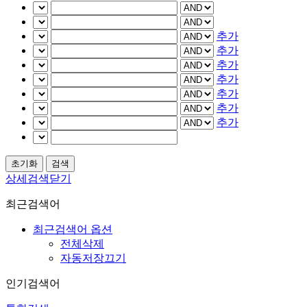
추가
추가
추가
추가
추가
추가
추가
상세검색닫기
최근검색어
최근검색어 옵션
전체삭제
자동저장끄기
인기검색어