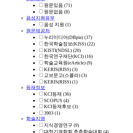
원문있음
(71)
원문없음
(8)
음성지원유무
음성 지원
(1)
원문제공처
누리미디어(DBpia)
(37)
한국학술정보(KISS)
(22)
KISTI(NDSL)
(20)
한국연구재단(KCI)
(16)
학술교육원(eArticle)
(9)
KERIS(RISS)
(3)
교보문고(스콜라)
(3)
KERIS(RISS)
(1)
등재정보
KCI등재
(36)
SCOPUS
(4)
KCI등재후보
(3)
3903
(1)
학술지명
지식경영연구
(9)
대한기계학회 춘추학술대회
(4)