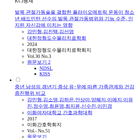
KCI등재
발목 관절가동술을 결합한 플라이오메트릭 운동이 청소
년 배드민턴 선수의 발목 관절가동범위와 기능 수준, 인
지된 자신감에 미치는 영향
강민형
,
김진택
,
김선엽
대한정형도수물리치료학회
2024
대한정형도수물리치료학회지
Vol.30 No.3
원문보기
2
NDSL
KISS
중년 남성의 갱년기 증상 유･무에 따른 가족관계와 건강
증진행위 비교
강민형
,
김소영
,
김하은
,
안상아
,
양혜지
,
이예지
,
이유
진
,
정수영
,
최윤영
,
최지윤
,
신수진
,
이민경
이화여자대학교 간호과학대학
2017
이화간호학회지
Vol.- No.51
원문보기