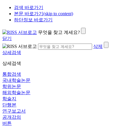
검색 바로가기
본문 바로가기(skip to content)
하단정보 바로가기
무엇을 찾고 계세요?
닫기
삭제
상세검색
상세검색
통합검색
국내학술논문
학위논문
해외학술논문
학술지
단행본
연구보고서
공개강의
버튼