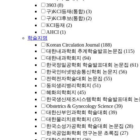
3903
(8)
구)KCI등재(통합)
(3)
구)KCI후보(통합)
(2)
KCI등재
(2)
AHCI
(1)
학술지명
Korean Circulation Journal
(188)
대한내과학회 추계학술발표논문집
(115)
대한내과학회지
(94)
한국정밀공학회 학술발표대회 논문집
(61)
한국인터넷방송통신학회 논문지
(56)
전력전자학술대회 논문집
(55)
동의생리병리학회지
(51)
혜화의학회지
(45)
한국생산제조시스템학회 학술발표대회 논
Obstetrics & Gynecology Science
(39)
대한산부인과학회 학술대회
(39)
대한물리치료학회지
(35)
한국소성가공학회 학술대회 논문집
(28)
한국공업화학회 연구논문 초록집
(27)
대한수의학회지
(26)