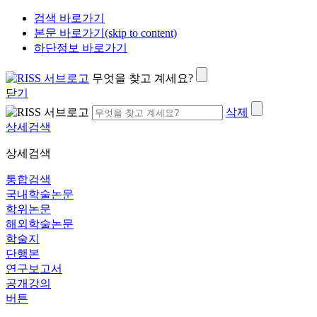
검색 바로가기
본문 바로가기(skip to content)
하단정보 바로가기
무엇을 찾고 계세요?
닫기
삭제
상세검색
상세검색
통합검색
국내학술논문
학위논문
해외학술논문
학술지
단행본
연구보고서
공개강의
버튼