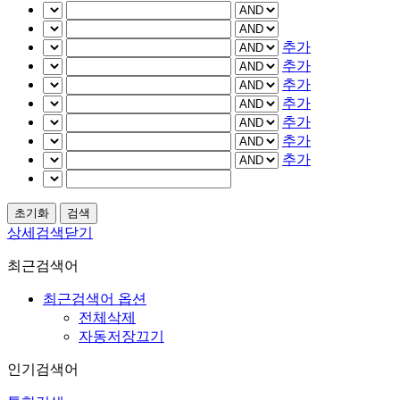
추가
추가
추가
추가
추가
추가
추가
상세검색닫기
최근검색어
최근검색어 옵션
전체삭제
자동저장끄기
인기검색어