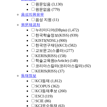
원문있음
(3,130)
원문없음
(779)
음성지원유무
음성 지원
(11)
원문제공처
누리미디어(DBpia)
(1,472)
한국학술정보(KISS)
(939)
KISTI(NDSL)
(900)
한국연구재단(KCI)
(582)
교보문고(스콜라)
(277)
KERIS(RISS)
(158)
학술교육원(eArticle)
(148)
코리아스칼라(코리아스칼라)
(92)
KERIS(RISS)
(37)
등재정보
KCI등재
(1,812)
SCOPUS
(362)
KCI등재후보
(260)
ESCI
(119)
SCIE
(86)
KCI우수등재
(63)