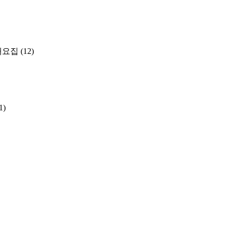
개요집
(12)
1)