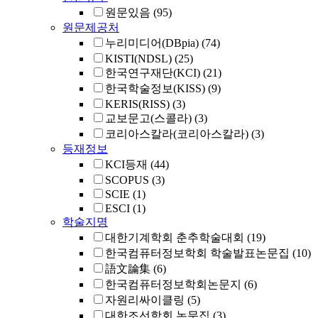
원문있음
(95)
원문제공처
누리미디어(DBpia)
(74)
KISTI(NDSL)
(25)
한국연구재단(KCI)
(21)
한국학술정보(KISS)
(9)
KERIS(RISS)
(3)
교보문고(스콜라)
(3)
코리아스칼라(코리아스칼라)
(3)
등재정보
KCI등재
(44)
SCOPUS
(3)
SCIE
(1)
ESCI
(1)
학술지명
대한기계학회 춘추학술대회
(19)
한국컴퓨터정보학회 학술발표논문집
(10)
語文論集
(6)
한국컴퓨터정보학회논문지
(6)
자원리싸이클링
(5)
대한조선학회 논문집
(3)