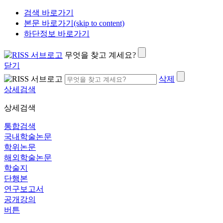
검색 바로가기
본문 바로가기(skip to content)
하단정보 바로가기
무엇을 찾고 계세요?
닫기
삭제
상세검색
상세검색
통합검색
국내학술논문
학위논문
해외학술논문
학술지
단행본
연구보고서
공개강의
버튼