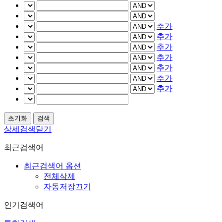
추가
추가
추가
추가
추가
추가
추가
상세검색닫기
최근검색어
최근검색어 옵션
전체삭제
자동저장끄기
인기검색어