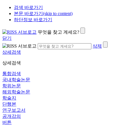
검색 바로가기
본문 바로가기(skip to content)
하단정보 바로가기
무엇을 찾고 계세요?
닫기
삭제
상세검색
상세검색
통합검색
국내학술논문
학위논문
해외학술논문
학술지
단행본
연구보고서
공개강의
버튼