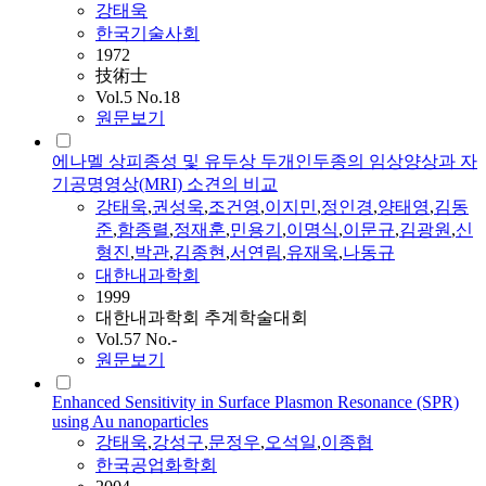
강태욱
한국기술사회
1972
技術士
Vol.5 No.18
원문보기
에나멜 상피종성 및 유두상 두개인두종의 임상양상과 자
기공명영상(MRI) 소견의 비교
강태욱
,
권성욱
,
조건영
,
이지민
,
정인경
,
양태영
,
김동
준
,
함종렬
,
정재훈
,
민용기
,
이명식
,
이문규
,
김광원
,
신
형진
,
박관
,
김종현
,
서연림
,
유재욱
,
나동규
대한내과학회
1999
대한내과학회 추계학술대회
Vol.57 No.-
원문보기
Enhanced Sensitivity in Surface Plasmon Resonance (SPR)
using Au nanoparticles
강태욱
,
강성구
,
문정우
,
오석일
,
이종협
한국공업화학회