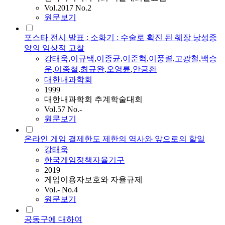
Vol.2017 No.2
원문보기
포스타 전시 발표 : 소화기 : 수술로 확진 된 췌장 낭성종
양의 임상적 고찰
강태욱
,
이규택
,
이종균
,
이준혁
,
이풍렬
,
고광철
,
백승
운
,
이종철
,
최규완
,
오영륜
,
안긍환
대한내과학회
1999
대한내과학회 추계학술대회
Vol.57 No.-
원문보기
온라인 게임 결제한도 제한의 역사와 앞으로의 할일
강태욱
한국게임정책자율기구
2019
게임이용자보호와 자율규제
Vol.- No.4
원문보기
공동구에 대하여