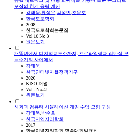
뉴럴 네트워크 및 선형 회귀식을 이용한 줄눈 콘크리트
포장의 한계 응력 계산
강태욱
,
류성우
,
김성민
,
조윤호
한국도로학회
2008
한국도로학회논문집
Vol.10 No.3
원문보기
개똥녀에서 디지털교도소까지, 프로파일링과 집단적 모
욕주기의 사이에서
강태욱
한국인터넷자율정책기구
2020
KISO 저널
Vol.- No.41
원문보기
사회과 컴퓨터 시뮬레이션 게임 수업 모형 구성
강태욱
,
박순호
한국지역지리학회
2017
한국지역지리학회 학술대회발표집