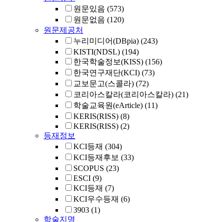
원문있음
(573)
원문없음
(120)
원문제공처
누리미디어(DBpia)
(243)
KISTI(NDSL)
(194)
한국학술정보(KISS)
(156)
한국연구재단(KCI)
(73)
교보문고(스콜라)
(72)
코리아스칼라(코리아스칼라)
(21)
학술교육원(eArticle)
(11)
KERIS(RISS)
(8)
KERIS(RISS)
(2)
등재정보
KCI등재
(304)
KCI등재후보
(33)
SCOPUS
(23)
ESCI
(9)
KCI등재
(7)
KCI우수등재
(6)
3903
(1)
학술지명