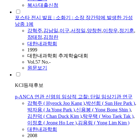
복사/대출신청
포스타 전시 발표 : 소화기 : 소장 장간막에 발생한 가성
낭종 1예
강혁주
,
김남일
,
이구
,
서정일
,
양창헌
,
이창우
,
정기훈
,
장태정
,
김정란
대한내과학회
1999
대한내과학회 추계학술대회
Vol.57 No.-
원문보기
KCI등재후보
p-ANCA 연관 신염의 임상적 고찰: 단일 임상기관 연구
강혁주
( Hyeock Joo Kang )
,
박선희 ( Sun Hee Park )
,
박자용 ( Ja Yong Park )
,
신용봉 ( Yong Bong Shin )
,
김찬덕 ( Chan Duck Kim )
,
탁우택 ( Woo Taek Tak )
,
이정호 ( Jeong Ho Lee )
,
김용림 ( Yong Lim Kim )
대한내과학회
2008