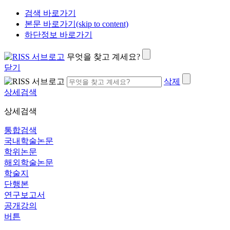
검색 바로가기
본문 바로가기(skip to content)
하단정보 바로가기
무엇을 찾고 계세요?
닫기
삭제
상세검색
상세검색
통합검색
국내학술논문
학위논문
해외학술논문
학술지
단행본
연구보고서
공개강의
버튼