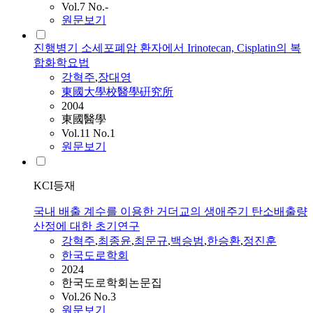
Vol.7 No.-
원문보기
진행병기 소세포폐암 환자에서 Irinotecan, Cisplatin의 복
합화학요법
강혁주
,
장대영
東國大學校醫學硏究所
2004
東國醫學
Vol.11 No.1
원문보기
KCI등재
국내 배출 계수를 이용한 거더교의 생애주기 탄소배출량
산정에 대한 초기연구
강혁주
,
최종윤
,
최문규
,
백승범
,
한승환
,
정진훈
한국도로학회
2024
한국도로학회논문집
Vol.26 No.3
원문보기