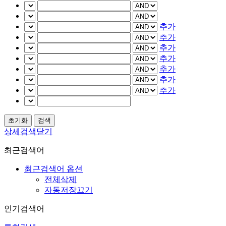
추가
추가
추가
추가
추가
추가
추가
상세검색닫기
최근검색어
최근검색어 옵션
전체삭제
자동저장끄기
인기검색어