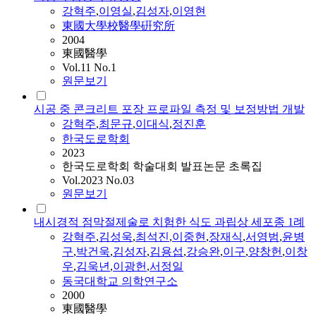
강혁주
,
이영실
,
김성자
,
이영현
東國大學校醫學硏究所
2004
東國醫學
Vol.11 No.1
원문보기
시공 중 콘크리트 포장 프로파일 측정 및 보정방법 개발
강혁주
,
최문규
,
이대식
,
정진훈
한국도로학회
2023
한국도로학회 학술대회 발표논문 초록집
Vol.2023 No.03
원문보기
내시경적 점막절제술로 치험한 식도 과립상 세포종 1례
강혁주
,
김성욱
,
최석진
,
이중현
,
장재식
,
서영범
,
윤병
구
,
박건욱
,
김성자
,
김용섭
,
강승완
,
이구
,
양창헌
,
이창
우
,
김욱년
,
이광헌
,
서정일
동국대학교 의학연구소
2000
東國醫學