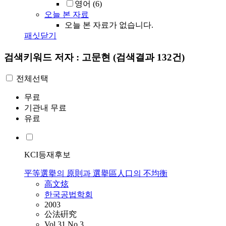
영어
(6)
오늘 본 자료
오늘 본 자료가 없습니다.
패싯닫기
검색키워드
저자 : 고문현
(검색결과 132건)
전체선택
무료
기관내 무료
유료
KCI등재후보
平等選擧의 原則과 選擧區人口의 不均衡
高文炫
한국공법학회
2003
公法硏究
Vol.31 No.3