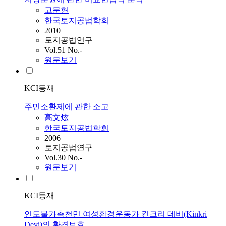
고문현
한국토지공법학회
2010
토지공법연구
Vol.51 No.-
원문보기
KCI등재
주민소환제에 관한 소고
高文炫
한국토지공법학회
2006
토지공법연구
Vol.30 No.-
원문보기
KCI등재
인도불가촉천민 여성환경운동가 킨크리 데비(Kinkri
Devi)의 환경보호