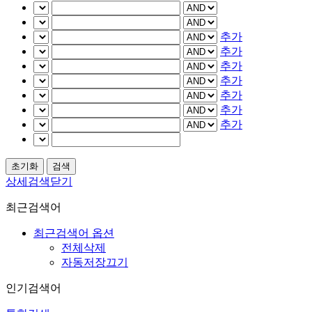
추가
추가
추가
추가
추가
추가
추가
상세검색닫기
최근검색어
최근검색어 옵션
전체삭제
자동저장끄기
인기검색어