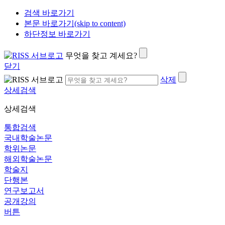
검색 바로가기
본문 바로가기(skip to content)
하단정보 바로가기
무엇을 찾고 계세요?
닫기
삭제
상세검색
상세검색
통합검색
국내학술논문
학위논문
해외학술논문
학술지
단행본
연구보고서
공개강의
버튼