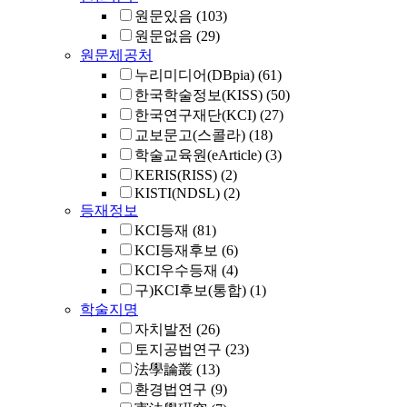
원문있음
(103)
원문없음
(29)
원문제공처
누리미디어(DBpia)
(61)
한국학술정보(KISS)
(50)
한국연구재단(KCI)
(27)
교보문고(스콜라)
(18)
학술교육원(eArticle)
(3)
KERIS(RISS)
(2)
KISTI(NDSL)
(2)
등재정보
KCI등재
(81)
KCI등재후보
(6)
KCI우수등재
(4)
구)KCI후보(통합)
(1)
학술지명
자치발전
(26)
토지공법연구
(23)
法學論叢
(13)
환경법연구
(9)