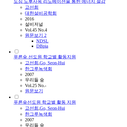
도심 노후사옥 리노베이션을 통한 에너지 절감
고선희
대한설비공학회
2016
설비저널
Vol.45 No.4
원문보기
2
NDSL
DBpia
푸른숲 선도원 학교별 활동지원
고선희
,
Go, Seon-Hui
한그루녹색회
2007
우리들 숲
Vol.25 No.-
원문보기
푸른숲선도원 학교별 활동 지원
고선희
,
Go, Seon-Hui
한그루녹색회
2007
우리들 숲