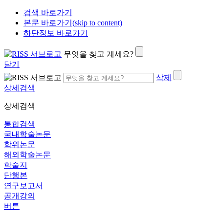
검색 바로가기
본문 바로가기(skip to content)
하단정보 바로가기
무엇을 찾고 계세요?
닫기
삭제
상세검색
상세검색
통합검색
국내학술논문
학위논문
해외학술논문
학술지
단행본
연구보고서
공개강의
버튼