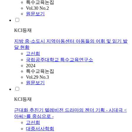
특수교육논집
Vol.30 No.2
원문보기
KCI등재
지방 중·소도시 지역아동센터 아동들의 어휘 및 읽기 발
달 현황
고선희
국립공주대학교 특수교육연구소
2024
특수교육논집
Vol.29 No.3
원문보기
KCI등재
근대화 추진기 텔레비전 드라마의 젠더 기획 - 시대극 <
아씨>를 중심으로 -
고선희
대중서사학회