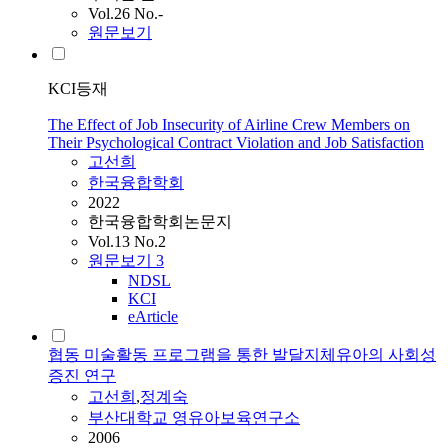
Vol.26 No.-
원문보기
KCI등재
The Effect of Job Insecurity of Airline Crew Members on
Their Psychological Contract Violation and Job Satisfaction
고선희
한국융합학회
2022
한국융합학회논문지
Vol.13 No.2
원문보기
3
NDSL
KCI
eArticle
협동 미술활동 프로그램을 통한 발달지체유아의 사회성
증진 연구
고선희
,
정계숙
부산대학교 영유아보육연구소
2006