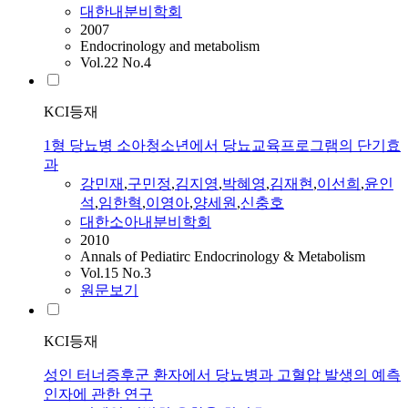
대한내분비학회
2007
Endocrinology and metabolism
Vol.22 No.4
KCI등재
1형 당뇨병 소아청소년에서 당뇨교육프로그램의 단기효
과
강민재
,
구민정
,
김지영
,
박혜영
,
김재현
,
이선희
,
윤인
석
,
임한혁
,
이영아
,
양세원
,
신충호
대한소아내분비학회
2010
Annals of Pediatirc Endocrinology & Metabolism
Vol.15 No.3
원문보기
KCI등재
성인 터너증후군 환자에서 당뇨병과 고혈압 발생의 예측
인자에 관한 연구