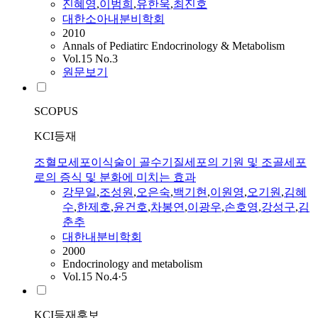
진혜영
,
이범희
,
유한욱
,
최진호
대한소아내분비학회
2010
Annals of Pediatirc Endocrinology & Metabolism
Vol.15 No.3
원문보기
SCOPUS
KCI등재
조혈모세포이식술이 골수기질세포의 기원 및 조골세포
로의 증식 및 분화에 미치는 효과
강무일
,
조성원
,
오은숙
,
백기현
,
이원영
,
오기원
,
김혜
수
,
한제호
,
윤건호
,
차봉연
,
이광우
,
손호영
,
강성구
,
김
춘추
대한내분비학회
2000
Endocrinology and metabolism
Vol.15 No.4·5
KCI등재후보