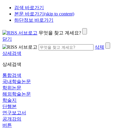
검색 바로가기
본문 바로가기(skip to content)
하단정보 바로가기
무엇을 찾고 계세요?
닫기
삭제
상세검색
상세검색
통합검색
국내학술논문
학위논문
해외학술논문
학술지
단행본
연구보고서
공개강의
버튼