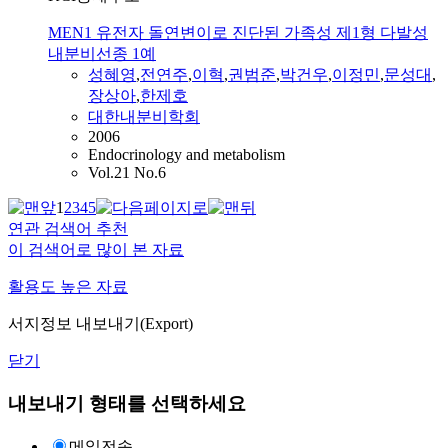
MEN1 유전자 돌연변이로 진단된 가족성 제1형 다발성
내분비선종 1예
성혜영
,
전연주
,
이혁
,
권범준
,
박건우
,
이정민
,
문성대
,
장상아
,
한제호
대한내분비학회
2006
Endocrinology and metabolism
Vol.21 No.6
1
2
3
4
5
연관 검색어 추천
이 검색어로 많이 본 자료
활용도 높은 자료
서지정보 내보내기(Export)
닫기
내보내기 형태를 선택하세요
메일전송