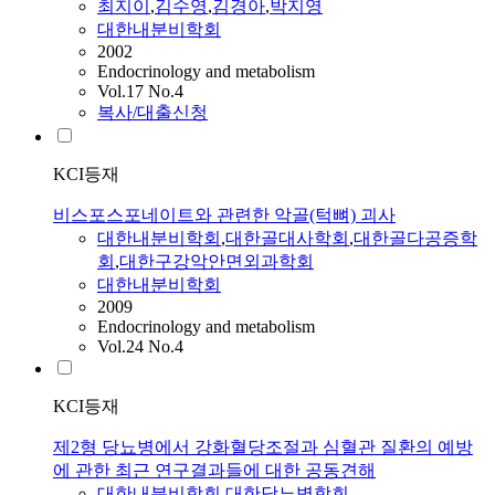
최지이
,
김수영
,
김경아
,
박지영
대한내분비학회
2002
Endocrinology and metabolism
Vol.17 No.4
복사/대출신청
KCI등재
비스포스포네이트와 관련한 악골(턱뼈) 괴사
대한내분비학회
,
대한골대사학회
,
대한골다공증학
회
,
대한구강악안면외과학회
대한내분비학회
2009
Endocrinology and metabolism
Vol.24 No.4
KCI등재
제2형 당뇨병에서 강화혈당조절과 심혈관 질환의 예방
에 관한 최근 연구결과들에 대한 공동견해
대한내분비학회
,
대한당뇨병학회