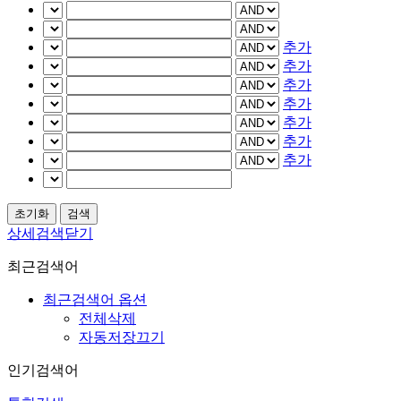
추가
추가
추가
추가
추가
추가
추가
상세검색닫기
최근검색어
최근검색어 옵션
전체삭제
자동저장끄기
인기검색어