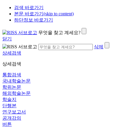
검색 바로가기
본문 바로가기(skip to content)
하단정보 바로가기
무엇을 찾고 계세요?
닫기
삭제
상세검색
상세검색
통합검색
국내학술논문
학위논문
해외학술논문
학술지
단행본
연구보고서
공개강의
버튼