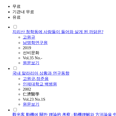
무료
기관내 무료
유료
지리산 청학동에 사람들이 들어와 살게 된 까닭은?
고원규
남명학연구원
2019
선비문화
Vol.35 No.-
원문보기
국내 말라리아 상황과 연구동향
고원규
,
정준용
인제대학교 백병원
2002
仁濟醫學
Vol.23 No.1S
원문보기
觀光客 動機에 關한 理論的 考察 : 動機理解와 方法論을