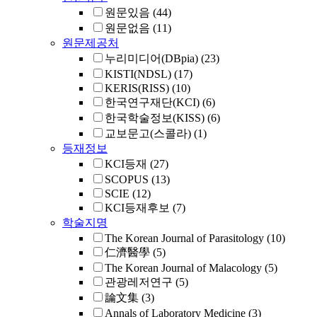
원문있음
(44)
원문없음
(11)
원문제공처
누리미디어(DBpia)
(23)
KISTI(NDSL)
(17)
KERIS(RISS)
(10)
한국연구재단(KCI)
(6)
한국학술정보(KISS)
(6)
교보문고(스콜라)
(1)
등재정보
KCI등재
(27)
SCOPUS
(13)
SCIE
(12)
KCI등재후보
(7)
학술지명
The Korean Journal of Parasitology
(10)
仁濟醫學
(5)
The Korean Journal of Malacology
(5)
관광레저연구
(5)
論文集
(3)
Annals of Laboratory Medicine
(3)