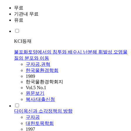
무료
기관내 무료
유료
KCI등재
불포화토양에서의 침투와 배수시 난분해 휘발성 오염물
질의 분포와 이동
구자공
,
권혁
한국물환경학회
1989
한국물환경학회지
Vol.5 No.1
원문보기
복사/대출신청
다이옥신과 소각정책의 방향
구자공
대한토목학회
1997