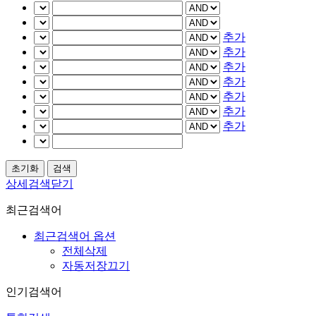
추가
추가
추가
추가
추가
추가
추가
상세검색닫기
최근검색어
최근검색어 옵션
전체삭제
자동저장끄기
인기검색어