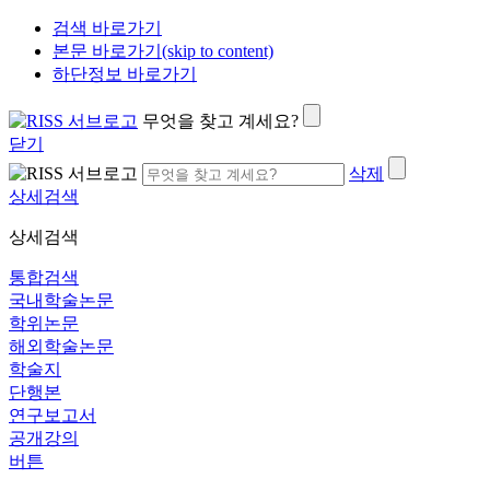
검색 바로가기
본문 바로가기(skip to content)
하단정보 바로가기
무엇을 찾고 계세요?
닫기
삭제
상세검색
상세검색
통합검색
국내학술논문
학위논문
해외학술논문
학술지
단행본
연구보고서
공개강의
버튼