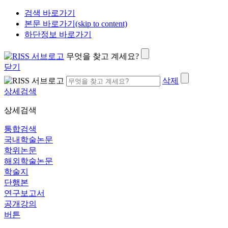
검색 바로가기
본문 바로가기(skip to content)
하단정보 바로가기
무엇을 찾고 계세요?
닫기
삭제
상세검색
상세검색
통합검색
국내학술논문
학위논문
해외학술논문
학술지
단행본
연구보고서
공개강의
버튼