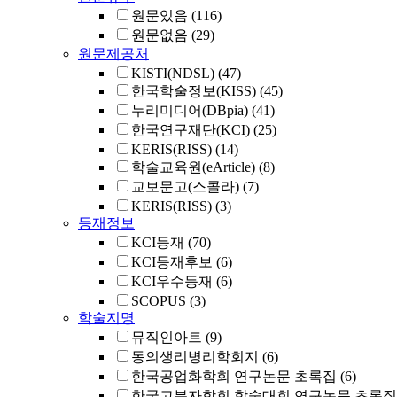
원문있음
(116)
원문없음
(29)
원문제공처
KISTI(NDSL)
(47)
한국학술정보(KISS)
(45)
누리미디어(DBpia)
(41)
한국연구재단(KCI)
(25)
KERIS(RISS)
(14)
학술교육원(eArticle)
(8)
교보문고(스콜라)
(7)
KERIS(RISS)
(3)
등재정보
KCI등재
(70)
KCI등재후보
(6)
KCI우수등재
(6)
SCOPUS
(3)
학술지명
뮤직인아트
(9)
동의생리병리학회지
(6)
한국공업화학회 연구논문 초록집
(6)
한국고분자학회 학술대회 연구논문 초록집