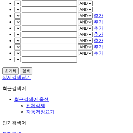
추가
추가
추가
추가
추가
추가
추가
상세검색닫기
최근검색어
최근검색어 옵션
전체삭제
자동저장끄기
인기검색어