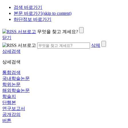
검색 바로가기
본문 바로가기(skip to content)
하단정보 바로가기
무엇을 찾고 계세요?
닫기
삭제
상세검색
상세검색
통합검색
국내학술논문
학위논문
해외학술논문
학술지
단행본
연구보고서
공개강의
버튼