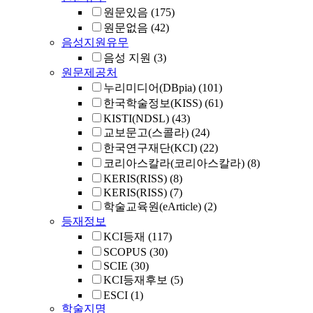
원문있음
(175)
원문없음
(42)
음성지원유무
음성 지원
(3)
원문제공처
누리미디어(DBpia)
(101)
한국학술정보(KISS)
(61)
KISTI(NDSL)
(43)
교보문고(스콜라)
(24)
한국연구재단(KCI)
(22)
코리아스칼라(코리아스칼라)
(8)
KERIS(RISS)
(8)
KERIS(RISS)
(7)
학술교육원(eArticle)
(2)
등재정보
KCI등재
(117)
SCOPUS
(30)
SCIE
(30)
KCI등재후보
(5)
ESCI
(1)
학술지명