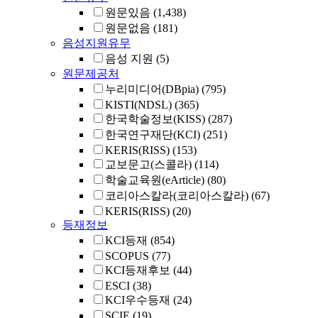
원문있음
(1,438)
원문없음
(181)
음성지원유무
음성 지원
(5)
원문제공처
누리미디어(DBpia)
(795)
KISTI(NDSL)
(365)
한국학술정보(KISS)
(287)
한국연구재단(KCI)
(251)
KERIS(RISS)
(153)
교보문고(스콜라)
(114)
학술교육원(eArticle)
(80)
코리아스칼라(코리아스칼라)
(67)
KERIS(RISS)
(20)
등재정보
KCI등재
(854)
SCOPUS
(77)
KCI등재후보
(44)
ESCI
(38)
KCI우수등재
(24)
SCIE
(19)