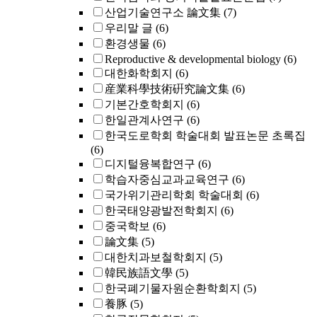
산업기술연구소 論文集
(7)
우리말 글
(6)
환경생물
(6)
Reproductive & developmental biology
(6)
대한화학회지
(6)
産業科學技術硏究論文集
(6)
기본간호학회지
(6)
한일관계사연구
(6)
한국도로학회 학술대회 발표논문 초록집
(6)
디지털융복합연구
(6)
학습자중심교과교육연구
(6)
국가위기관리학회 학술대회
(6)
한국태양광발전학회지
(6)
중국학보
(6)
論文集
(5)
대한치과보철학회지
(5)
韓民族語文學
(5)
한국폐기물자원순환학회지
(5)
養豚
(5)