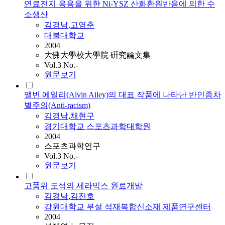
연료전지 응용을 위한 Ni-YSZ 산화환원반응에 의한 수
소생산
김경남
,
고영춘
대불대학교
2004
大佛大學校大學院 硏究論文集
Vol.3 No.-
원문보기
앨빈 에일리(Alvin Ailey)의 대표 작품에 나타난 반인종차
별주의(Anti-racism)
김경남
,
채현구
경기대학교 스포츠과학대학원
2004
스포츠과학연구
Vol.3 No.-
원문보기
고품위 도석의 세라믹스 원료개발
김경남
,
김진호
강원대학교 부설 석재복합신소재 제품연구센터
2004