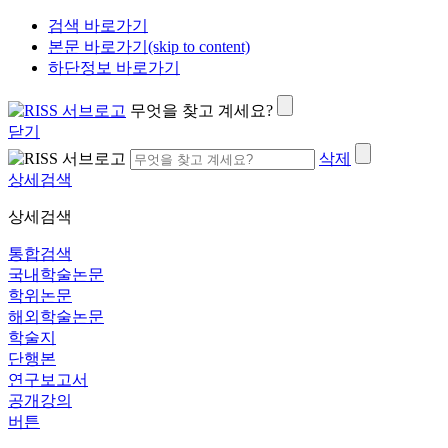
검색 바로가기
본문 바로가기(skip to content)
하단정보 바로가기
무엇을 찾고 계세요?
닫기
삭제
상세검색
상세검색
통합검색
국내학술논문
학위논문
해외학술논문
학술지
단행본
연구보고서
공개강의
버튼