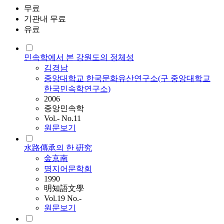
무료
기관내 무료
유료
민속학에서 본 강원도의 정체성
김경남
중앙대학교 한국문화유산연구소(구 중앙대학교
한국민속학연구소)
2006
중앙민속학
Vol.- No.11
원문보기
水路傳承의 한 硏究
金京南
명지어문학회
1990
明知語文學
Vol.19 No.-
원문보기