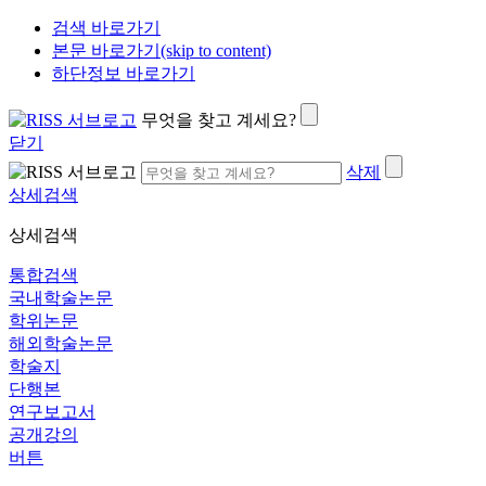
검색 바로가기
본문 바로가기(skip to content)
하단정보 바로가기
무엇을 찾고 계세요?
닫기
삭제
상세검색
상세검색
통합검색
국내학술논문
학위논문
해외학술논문
학술지
단행본
연구보고서
공개강의
버튼