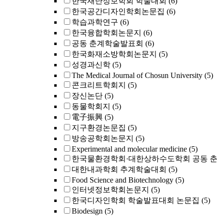
한국재난정보학회 학술대회
(6)
한국공간디자인학회논문집
(6)
학습과학연구
(6)
한국융합학회논문지
(6)
공동 춘계학술발표회
(6)
한국화재소방학회논문지
(5)
성경과신학
(5)
The Medical Journal of Chosun University
(5)
콘크리트학회지
(5)
장신논단
(5)
동물학회지
(5)
電子振興
(5)
지구환경논문집
(5)
방송공학회논문지
(5)
Experimental and molecular medicine
(5)
한국물환경학회·대한상하수도학회 공동 
대한내과학회 추계학술대회
(5)
Food Science and Biotechnology
(5)
인터넷정보학회논문지
(5)
한국디자인학회 학술발표대회 논문집
(5)
Biodesign
(5)