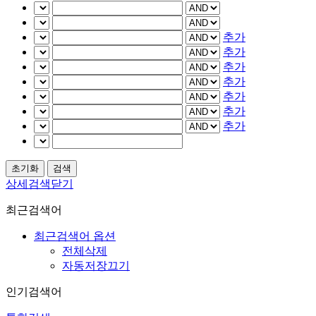
추가
추가
추가
추가
추가
추가
추가
상세검색닫기
최근검색어
최근검색어 옵션
전체삭제
자동저장끄기
인기검색어