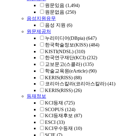
원문있음
(1,494)
원문없음
(250)
음성지원유무
음성 지원
(6)
원문제공처
누리미디어(DBpia)
(647)
한국학술정보(KISS)
(484)
KISTI(NDSL)
(310)
한국연구재단(KCI)
(232)
교보문고(스콜라)
(135)
학술교육원(eArticle)
(90)
KERIS(RISS)
(88)
코리아스칼라(코리아스칼라)
(41)
KERIS(RISS)
(26)
등재정보
KCI등재
(725)
SCOPUS
(124)
KCI등재후보
(87)
ESCI
(33)
KCI우수등재
(10)
SCIE
(7)