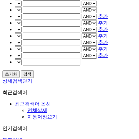
추가
추가
추가
추가
추가
추가
추가
상세검색닫기
최근검색어
최근검색어 옵션
전체삭제
자동저장끄기
인기검색어