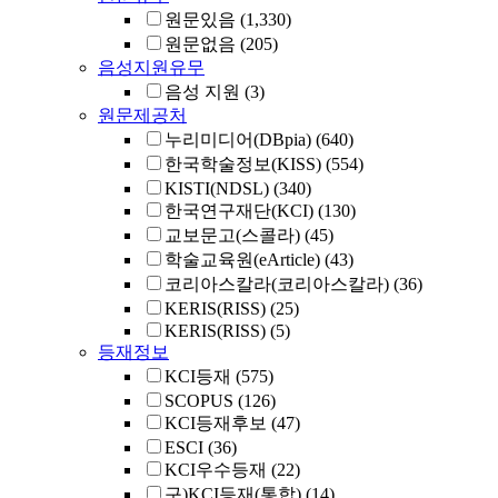
원문있음
(1,330)
원문없음
(205)
음성지원유무
음성 지원
(3)
원문제공처
누리미디어(DBpia)
(640)
한국학술정보(KISS)
(554)
KISTI(NDSL)
(340)
한국연구재단(KCI)
(130)
교보문고(스콜라)
(45)
학술교육원(eArticle)
(43)
코리아스칼라(코리아스칼라)
(36)
KERIS(RISS)
(25)
KERIS(RISS)
(5)
등재정보
KCI등재
(575)
SCOPUS
(126)
KCI등재후보
(47)
ESCI
(36)
KCI우수등재
(22)
구)KCI등재(통합)
(14)