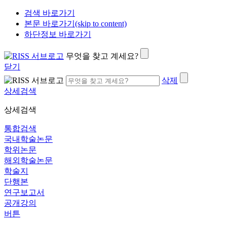
검색 바로가기
본문 바로가기(skip to content)
하단정보 바로가기
무엇을 찾고 계세요?
닫기
삭제
상세검색
상세검색
통합검색
국내학술논문
학위논문
해외학술논문
학술지
단행본
연구보고서
공개강의
버튼