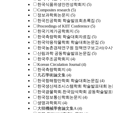
한국식품위생안전성학회지
(5)
Composites research
(5)
정보과학회논문지
(5)
한국진공학회 학술발표회초록집
(5)
Proceedings of KIIT Conference
(5)
한국기계가공학회지
(5)
한국측량학회 학술대회자료집
(5)
한국약용작물학회 학술대회논문집
(5)
한국농촌경제연구원 정책연구보고서(수시
산림과학 공동학술발표논문집
(5)
한국주조공학회지
(4)
Korean Circulation Journal
(4)
한국측량학회지
(4)
凡石學術論文集
(4)
한국항해항만학회 학술대회논문집
(4)
한국생산제조시스템학회 학술발표대회 논
한국광물학회.한국암석학회 공동학술발표
한국정보통신학회논문지
(4)
생명과학회지
(4)
大韓機械學會論文集A
(4)