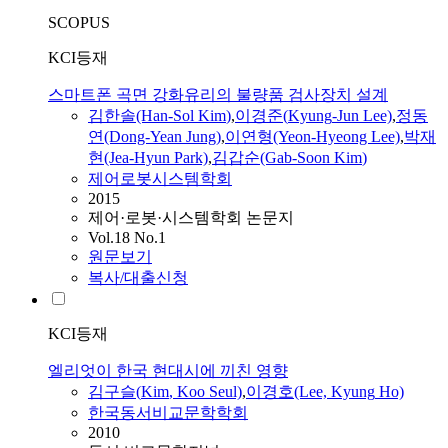
SCOPUS
KCI등재
스마트폰 곡면 강화유리의 불량품 검사장치 설계
김
한솔(Han-Sol
Kim
)
,
이경준(
Kyung
-Jun Lee)
,
정동
연(Dong-Yean Jung)
,
이연형(Yeon-Hyeong Lee)
,
박재
현(Jea-Hyun Park)
,
김
갑순(Gab-Soon
Kim
)
제어로봇시스템학회
2015
제어·로봇·시스템학회 논문지
Vol.18 No.1
원문보기
복사/대출신청
KCI등재
엘리엇이 한국 현대시에 끼친 영향
김
구슬(
Kim
, Koo Seul)
,
이경호(Lee,
Kyung
Ho)
한국동서비교문학학회
2010