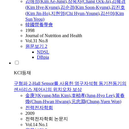
김
애정(
Kim
Ae-Jung)
,
장옥자(Chang Ock-Ja)
,
김
혜경
(
Kim
Hye-
Kyung
)
,
김
순경(
Kim
Soon-
Kyung
)
,
김
진호
(
Kim
Jin-Ho)
,
지현영(Chi Hyun-Young)
,
김
선여(
Kim
Sun Yeou)
韓國營養學會
1998
Journal of Nutrition and Health
Vol.31 No.8
원문보기
2
NDSL
DBpia
KCI등재
구형파 2-Hall Sensor를 사용한 영구자석형 동기전동기의
센서리스 제어시의 위치오차 보상
金庚?(
Kyung
-Min
Kim
)
,
李楨孝(Jung-Hyo Lee)
,
黃春
煥(Chun-Hwan Hwang)
,
元忠淵(Chung-Yuen Won)
전력전자학회
2009
전력전자학회 논문지
Vol.14 No.1