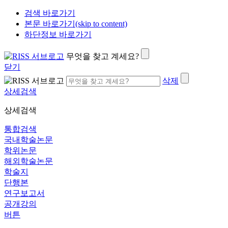
검색 바로가기
본문 바로가기(skip to content)
하단정보 바로가기
무엇을 찾고 계세요?
닫기
삭제
상세검색
상세검색
통합검색
국내학술논문
학위논문
해외학술논문
학술지
단행본
연구보고서
공개강의
버튼