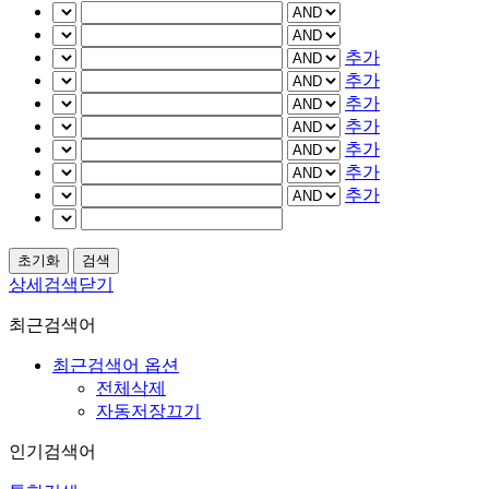
추가
추가
추가
추가
추가
추가
추가
상세검색닫기
최근검색어
최근검색어 옵션
전체삭제
자동저장끄기
인기검색어