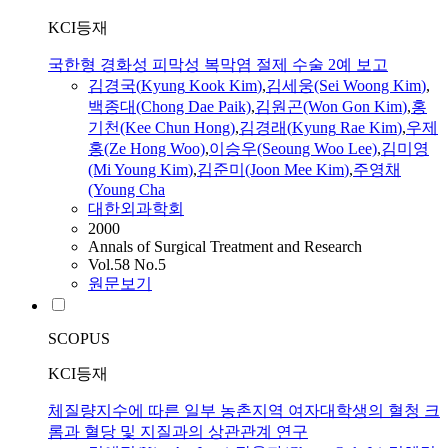
KCI등재
국한형 경화성 피막성 복막염 절제 수술 2예 보고
김경
국(
Kyung
Kook
Kim
)
,
김
세웅(Sei Woong
Kim
)
,
백종대(Chong Dae Paik)
,
김
원곤(Won Gon
Kim
)
,
홍
기천(Kee Chun Hong)
,
김경
래(
Kyung
Rae
Kim
)
,
우제
홍(Ze Hong Woo)
,
이승우(Seoung Woo Lee)
,
김
미영
(Mi Young
Kim
)
,
김
준미(Joon Mee
Kim
)
,
주영채
(Young Cha
대한외과학회
2000
Annals of Surgical Treatment and Research
Vol.58 No.5
원문보기
SCOPUS
KCI등재
체질량지수에 따른 일부 농촌지역 여자대학생의 혈청 크
롬과 혈당 및 지질과의 상관관계 연구