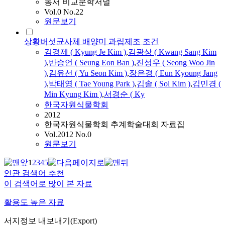
동서 비교문학저널
Vol.0 No.22
원문보기
상황버섯균사체 배양미 과립제조 조건
김경
제 (
Kyung
Je
Kim
)
,
김
광상 ( Kwang Sang
Kim
)
,
반승언 ( Seung Eon Ban )
,
진성우 ( Seong Woo Jin
)
,
김
유선 ( Yu Seon
Kim
)
,
장은경 ( Eun Kyoung Jang
)
,
박태영 ( Tae Young Park )
,
김
솔 ( Sol
Kim
)
,
김
민경 (
Min
Kyung
Kim
)
,
서경순 ( Ky
한국자원식물학회
2012
한국자원식물학회 추계학술대회 자료집
Vol.2012 No.0
원문보기
1
2
3
4
5
연관 검색어 추천
이 검색어로 많이 본 자료
활용도 높은 자료
서지정보 내보내기(Export)