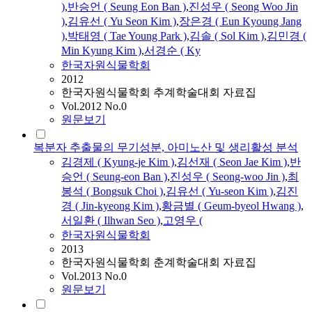
)
,
반승언 ( Seung Eon Ban )
,
진성우 ( Seong Woo Jin
)
,
김
유선 ( Yu Seon
Kim
)
,
장은경 ( Eun Kyoung Jang
)
,
박태영 ( Tae Young Park )
,
김
솔 ( Sol
Kim
)
,
김
민경 (
Min
Kyung
Kim
)
,
서경순 ( Ky
한국자원식물학회
2012
한국자원식물학회 추계학술대회 자료집
Vol.2012 No.0
원문보기
복분자 추출물의 무기성분, 아미노산 및 생리활성 분석
김경
제 (
Kyung
-je
Kim
)
,
김
선재 ( Seon Jae
Kim
)
,
반
승언 ( Seung-eon Ban )
,
진성우 ( Seong-woo Jin )
,
최
봉석 ( Bongsuk Choi )
,
김
유선 ( Yu-seon
Kim
)
,
김
진
경 ( Jin-kyeong
Kim
)
,
황금별 ( Geum-byeol Hwang )
,
서일환 ( Ilhwan Seo )
,
고영우 (
한국자원식물학회
2013
한국자원식물학회 춘계학술대회 자료집
Vol.2013 No.0
원문보기