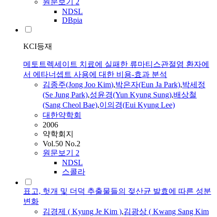
원문보기
2
NDSL
DBpia
KCI등재
메토트렉세이트 치료에 실패한 류마티스관절염 환자에
서 에타너셉트 사용에 대한 비용-효과 분석
김
종주(Jong Joo
Kim
)
,
박은자(Eun Ja Park)
,
박세정
(Se Jung Park)
,
성윤경(Yun
Kyung
Sung)
,
배상철
(Sang Cheol Bae)
,
이의경(Eui
Kyung
Lee)
대한약학회
2006
약학회지
Vol.50 No.2
원문보기
2
NDSL
스콜라
표고, 헛개 및 더덕 추출물들의 젖산균 발효에 따른 성분
변화
김경
제 (
Kyung
Je
Kim
)
,
김
광상 ( Kwang Sang
Kim