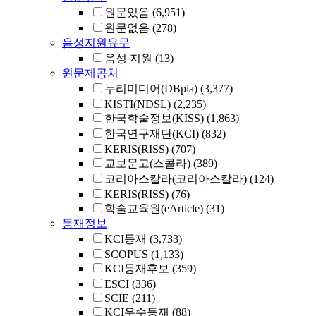
원문있음
(6,951)
원문없음
(278)
음성지원유무
음성 지원
(13)
원문제공처
누리미디어(DBpia)
(3,377)
KISTI(NDSL)
(2,235)
한국학술정보(KISS)
(1,863)
한국연구재단(KCI)
(832)
KERIS(RISS)
(707)
교보문고(스콜라)
(389)
코리아스칼라(코리아스칼라)
(124)
KERIS(RISS)
(76)
학술교육원(eArticle)
(31)
등재정보
KCI등재
(3,733)
SCOPUS
(1,133)
KCI등재후보
(359)
ESCI
(336)
SCIE
(211)
KCI우수등재
(88)