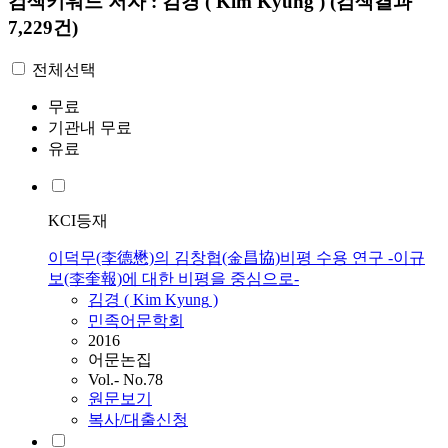
검색키워드
저자 : 김경 ( Kim Kyung )
(검색결과
7,229건)
전체선택
무료
기관내 무료
유료
KCI등재
이덕무(李德懋)의 김창협(金昌協)비평 수용 연구 -이규
보(李奎報)에 대한 비평을 중심으로-
김경
(
Kim
Kyung
)
민족어문학회
2016
어문논집
Vol.- No.78
원문보기
복사/대출신청