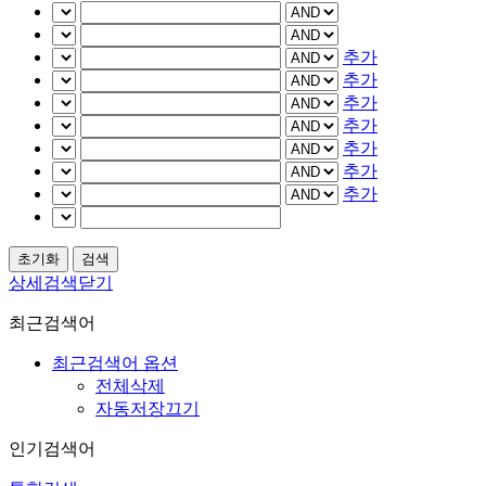
추가
추가
추가
추가
추가
추가
추가
상세검색닫기
최근검색어
최근검색어 옵션
전체삭제
자동저장끄기
인기검색어