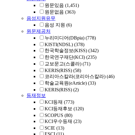
원문있음
(1,451)
원문없음
(363)
음성지원유무
음성 지원
(6)
원문제공처
누리미디어(DBpia)
(778)
KISTI(NDSL)
(378)
한국학술정보(KISS)
(342)
한국연구재단(KCI)
(235)
교보문고(스콜라)
(71)
KERIS(RISS)
(58)
코리아스칼라(코리아스칼라)
(46)
학술교육원(eArticle)
(33)
KERIS(RISS)
(2)
등재정보
KCI등재
(773)
KCI등재후보
(120)
SCOPUS
(80)
KCI우수등재
(23)
SCIE
(13)
ESCI
(11)