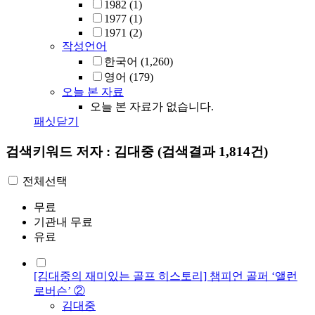
1982
(1)
1977
(1)
1971
(2)
작성언어
한국어
(1,260)
영어
(179)
오늘 본 자료
오늘 본 자료가 없습니다.
패싯닫기
검색키워드
저자 : 김대중
(검색결과 1,814건)
전체선택
무료
기관내 무료
유료
[김대중의 재미있는 골프 히스토리] 챔피언 골퍼 ‘앨런
로버슨’ ②
김대중