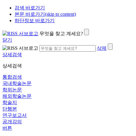
검색 바로가기
본문 바로가기(skip to content)
하단정보 바로가기
무엇을 찾고 계세요?
닫기
삭제
상세검색
상세검색
통합검색
국내학술논문
학위논문
해외학술논문
학술지
단행본
연구보고서
공개강의
버튼