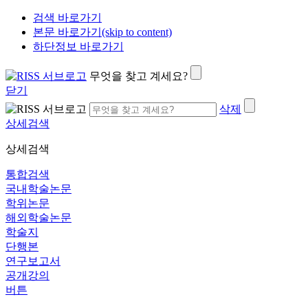
검색 바로가기
본문 바로가기(skip to content)
하단정보 바로가기
무엇을 찾고 계세요?
닫기
삭제
상세검색
상세검색
통합검색
국내학술논문
학위논문
해외학술논문
학술지
단행본
연구보고서
공개강의
버튼