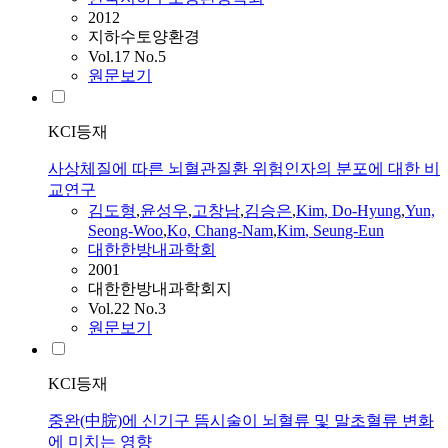
2012
지하수토양환경
Vol.17 No.5
원문보기
KCI등재
사상체질에 따른 뇌혈관질환 위험인자의 분포에 대한 비
교연구
김도형
,
윤성우
,
고창남
,
김승은
,
Kim
,
Do-Hyung
,
Yun,
Seong-Woo
,
Ko, Chang-Nam
,
Kim
, Seung-Eun
대한한방내과학회
2001
대한한방내과학회지
Vol.22 No.3
원문보기
KCI등재
중완(中脘)에 신기구 뜸시술이 뇌혈류 및 말초혈류 변화
에 미치는 영향