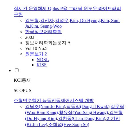
실시간 운영체제 Qplus-P용 그래픽 윈도우 라이브러리
구현
김도형
,
김선자
,
김성우
,
Kim
,
Do-Hyung
,
Kim
, Sun-
Ja
,
Kim
, Seung-Woo
한국정보처리학회
2003
정보처리학회논문지 A
Vol.10 No.5
원문보기
2
NDSL
KISS
KCI등재
SCOPUS
소형민수헬기 능동진동제어시스템 개발
김남조(Nam-Jo
Kim
)
,
곽동일(Dong-Il Kwak)
,
강우람
(Woo-Ram Kang)
,
황유상(Yoo-Sang Hwang)
,
김도형
(
Do-Hyung
Kim
)
,
김찬동(Chan-Dong
Kim
)
,
이기진
(Ki-Jin Lee)
,
소희섭(Hee-Soup So)