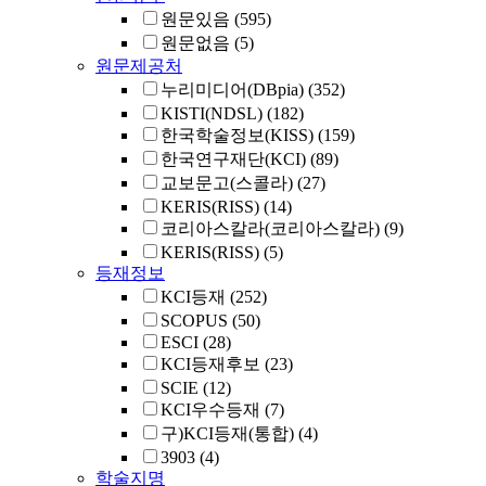
원문있음
(595)
원문없음
(5)
원문제공처
누리미디어(DBpia)
(352)
KISTI(NDSL)
(182)
한국학술정보(KISS)
(159)
한국연구재단(KCI)
(89)
교보문고(스콜라)
(27)
KERIS(RISS)
(14)
코리아스칼라(코리아스칼라)
(9)
KERIS(RISS)
(5)
등재정보
KCI등재
(252)
SCOPUS
(50)
ESCI
(28)
KCI등재후보
(23)
SCIE
(12)
KCI우수등재
(7)
구)KCI등재(통합)
(4)
3903
(4)
학술지명