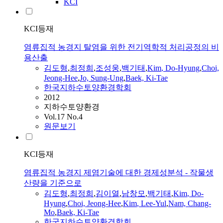
KCI
KCI등재
염류집적 농경지 탈염을 위한 전기역학적 처리공정의 비
용산출
김도형
,
최정희
,
조성웅
,
백기태
,
Kim
,
Do-Hyung
,
Choi,
Jeong-Hee
,
Jo, Sung-Ung
,
Baek, Ki-Tae
한국지하수토양환경학회
2012
지하수토양환경
Vol.17 No.4
원문보기
KCI등재
염류집적 농경지 제염기술에 대한 경제성분석 - 작물생
산량을 기준으로
김도형
,
최정희
,
김이열
,
남창모
,
백기태
,
Kim
,
Do-
Hyung
,
Choi, Jeong-Hee
,
Kim
, Lee-Yul
,
Nam, Chang-
Mo
,
Baek, Ki-Tae
한국지하수토양환경학회