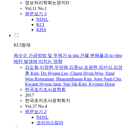
정보처리학회논문지D
Vol.11 No.1
원문보기
3
NDSL
KCI
KISS
KCI등재
옥수수 가공방법 및 두께가 in situ 건물 분해율과 in vitro
메탄 발생에 미치는 영향
김도형
,
이창현
,
우양원
,
김종남
,
조광현
,
장선식
,
김경
훈
,
Kim
,
Do
Hyung
,
Lee, Chang Hyun
,
Woo, Yang
Won
,
Rajaraman, Bharanidharan
,
Kim
, Jong Nam
,
Cho,
Kwang Hyeon
,
Jang, Sun Sik
,
Kim
, Kyoung Hoon
한국초지조사료학회
2017
한국초지조사료학회지
Vol.37 No.4
원문보기
2
NDSL
코리아스칼라