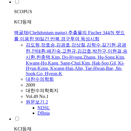
SCOPUS
KCI등재
백굴채(Chelidonium majus) 추출물의 Fischer 344/N 랫드
를 이용한 90일간 반복 경구투여 독성시험
김도형
,
장호송
,
김광호
,
강상철
,
김학수
,
길기현
,
공광
한
,
안태환
,
배진숙
,
고현규
,
김갑호
,
박찬구
,
이현걸
,
송
시환
,
한충택
,
Kim
,
Do-Hyung
,
Zhang, Hu-Song
,
Kim
,
Kwang-Ho
,
Kang, Sang-Chul
,
Kim
, Hak-Soo
,
Gil, Ki-
Hyun
,
Kong, Kwang-Han
,
Ahn, Tae-Hwan
,
Bae, Jin-
Sook
,
Go, Hyeon-K
대한수의학회
2009
대한수의학회지
Vol.49 No.1
원문보기
2
NDSL
DBpia
KCI등재