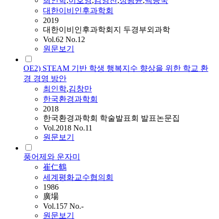
최인학
,
이호영
,
김영찬
,
정광윤
,
백승국
대한이비인후과학회
2019
대한이비인후과학회지 두경부외과학
Vol.62 No.12
원문보기
OE2) STEAM 기반 학생 행복지수 향상을 위한 학교 환
경 경영 방안
최인학
,
김창만
한국환경과학회
2018
한국환경과학회 학술발표회 발표논문집
Vol.2018 No.11
원문보기
풍어제와 운자미
崔仁鶴
세계평화교수협의회
1986
廣場
Vol.157 No.-
원문보기