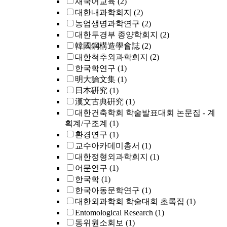
새국어교육
(2)
대한내과학회지
(2)
농업생명과학연구
(2)
대한두경부 종양학회지
(2)
韓國鋼構造學會誌
(2)
대한척추외과학회지
(2)
한국학연구
(1)
明大論文集
(1)
日本硏究
(1)
漢文古典硏究
(1)
대한건축학회 학술발표대회 논문집 - 계
획계/구조계
(1)
환경연구
(1)
교수아카데미총서
(1)
대한정형외과학회지
(1)
어문연구
(1)
한국학
(1)
한국아동문학연구
(1)
대한외과학회 학술대회 초록집
(1)
Entomological Research
(1)
동위원소회보
(1)