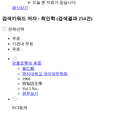
오늘 본 자료가 없습니다.
패싯닫기
검색키워드
저자 : 최인학
(검색결과 254건)
전체선택
무료
기관내 무료
유료
兒童文學의 本質
崔仁鶴
명지대학교 국어국문학회
1966
明知語文學
Vol.3 No.-
원문보기
KCI등재