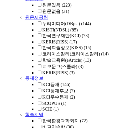
원문있음
(223)
원문없음
(31)
원문제공처
누리미디어(DBpia)
(144)
KISTI(NDSL)
(85)
한국연구재단(KCI)
(73)
KERIS(RISS)
(17)
한국학술정보(KISS)
(15)
코리아스칼라(코리아스칼라)
(14)
학술교육원(eArticle)
(13)
교보문고(스콜라)
(3)
KERIS(RISS)
(3)
등재정보
KCI등재
(146)
KCI등재후보
(7)
KCI우수등재
(2)
SCOPUS
(1)
SCIE
(1)
학술지명
한국환경과학회지
(72)
비교민속학
(30)