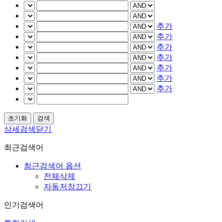
추가
추가
추가
추가
추가
추가
추가
상세검색닫기
최근검색어
최근검색어 옵션
전체삭제
자동저장끄기
인기검색어