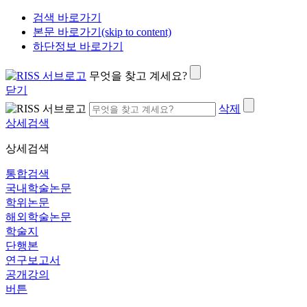
검색 바로가기
본문 바로가기(skip to content)
하단정보 바로가기
무엇을 찾고 계세요?
닫기
삭제
상세검색
상세검색
통합검색
국내학술논문
학위논문
해외학술논문
학술지
단행본
연구보고서
공개강의
버튼