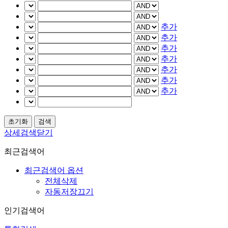
추가
추가
추가
추가
추가
추가
추가
상세검색닫기
최근검색어
최근검색어 옵션
전체삭제
자동저장끄기
인기검색어