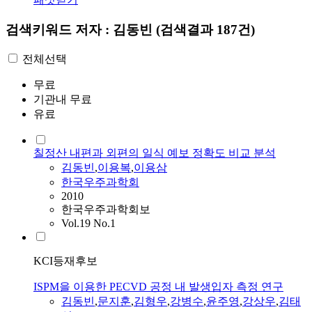
검색키워드
저자 : 김동빈
(검색결과 187건)
전체선택
무료
기관내 무료
유료
칠정산 내편과 외편의 일식 예보 정확도 비교 분석
김동빈
,
이용복
,
이용삼
한국우주과학회
2010
한국우주과학회보
Vol.19 No.1
KCI등재후보
ISPM을 이용한 PECVD 공정 내 발생입자 측정 연구
김동빈
,
문지훈
,
김형우
,
강병수
,
윤주영
,
강상우
,
김태