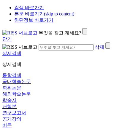
검색 바로가기
본문 바로가기(skip to content)
하단정보 바로가기
무엇을 찾고 계세요?
닫기
삭제
상세검색
상세검색
통합검색
국내학술논문
학위논문
해외학술논문
학술지
단행본
연구보고서
공개강의
버튼