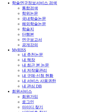
학술연구정보서비스 검색
통합검색
학위논문
국내학술논문
해외학술논문
학술지
단행본
연구보고서
공개강의
MyRISS
내 추천논문
내 책장
내 최근 본 논문
내 저작물관리
내 구매·신청 현황
내 서비스 사용권한
내 관심 DB
회원서비스
회원가입
로그인
아이디 찾기