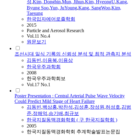
성
,
Kim, Dongbin
,
Mun, Jihun
,
Kim, HyeongU
,
Kang,
Byung Soo
,
Yun, JuYoung
,
Kang, SangWoo
,
Kim,
Taesung
한국입자에어로졸학회
2015
Particle and Aerosol Research
Vol.11 No.4
원문보기
조선시대 일식 기록의 신뢰성 분석 및 최적 관측지 분석
김동빈
,
이용복
,
이용삼
한국우주과학회
2008
한국우주과학회보
Vol.17 No.1
Poster Presentation : Central Arterial Pulse Wave Velocity
Could Predict Mild Stage of Heart Failure
김동빈
,
백상홍
,
박찬석
,
김성훈
,
장성원
,
허성호
,
김범
준
,
정해억
,
승기배
,
최규보
한국지질동맥경화학회 ( 구 한국지질학회 )
2005
한국지질동맥경화학회 추계학술발표논문집