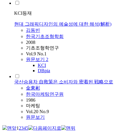
KCI등재
현대 그래픽디자인의 예술성에 대한 해석(解析)
김동빈
한국기초조형학회
2008
기초조형학연구
Vol.9 No.1
원문보기
2
KCI
DBpia
국산승용차 自救策은 소비자와 密着된 戦略으로
金東彬
한국마케팅연구원
1986
마케팅
Vol.20 No.9
원문보기
1
2
3
4
5