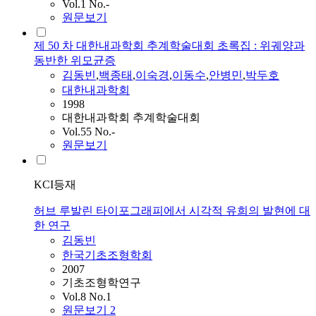
Vol.1 No.-
원문보기
제 50 차 대한내과학회 추계학술대회 초록집 : 위궤양과
동반한 위모균증
김동빈
,
백종태
,
이숙경
,
이동수
,
안병민
,
박두호
대한내과학회
1998
대한내과학회 추계학술대회
Vol.55 No.-
원문보기
KCI등재
허브 루발린 타이포그래피에서 시각적 유희의 발현에 대
한 연구
김동빈
한국기초조형학회
2007
기초조형학연구
Vol.8 No.1
원문보기
2