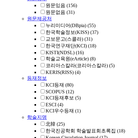
원문있음
(156)
원문없음
(31)
원문제공처
누리미디어(DBpia)
(55)
한국학술정보(KISS)
(37)
교보문고(스콜라)
(31)
한국연구재단(KCI)
(18)
KISTI(NDSL)
(16)
학술교육원(eArticle)
(8)
코리아스칼라(코리아스칼라)
(5)
KERIS(RISS)
(4)
등재정보
KCI등재
(80)
SCOPUS
(12)
KCI등재후보
(5)
ESCI
(4)
KCI우수등재
(1)
학술지명
北韓
(25)
한국진공학회 학술발표회초록집
(18)
Korean Circulation Journal
(17)