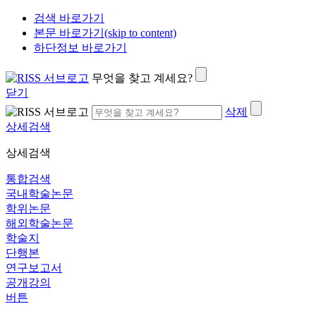
검색 바로가기
본문 바로가기(skip to content)
하단정보 바로가기
무엇을 찾고 계세요?
닫기
삭제
상세검색
상세검색
통합검색
국내학술논문
학위논문
해외학술논문
학술지
단행본
연구보고서
공개강의
버튼