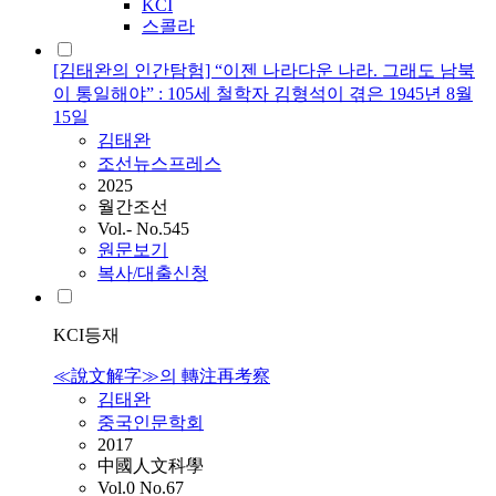
KCI
스콜라
[김태완의 인간탐험] “이젠 나라다운 나라. 그래도 남북
이 통일해야” : 105세 철학자 김형석이 겪은 1945년 8월
15일
김태완
조선뉴스프레스
2025
월간조선
Vol.- No.545
원문보기
복사/대출신청
KCI등재
≪說文解字≫의 轉注再考察
김태완
중국인문학회
2017
中國人文科學
Vol.0 No.67