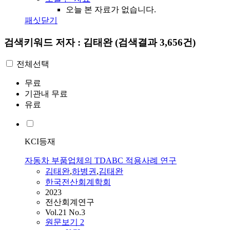
오늘 본 자료가 없습니다.
패싯닫기
검색키워드
저자 : 김태완
(검색결과 3,656건)
전체선택
무료
기관내 무료
유료
KCI등재
자동차 부품업체의 TDABC 적용사례 연구
김태완
,
하병권
,
김태완
한국전산회계학회
2023
전산회계연구
Vol.21 No.3
원문보기
2