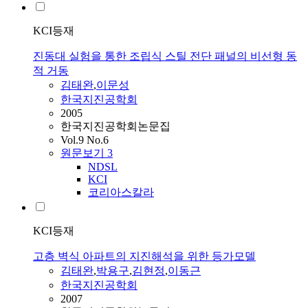
KCI등재
진동대 실험을 통한 조립식 스틸 전단 패널의 비선형 동
적 거동
김태완
,
이문성
한국지진공학회
2005
한국지진공학회논문집
Vol.9 No.6
원문보기
3
NDSL
KCI
코리아스칼라
KCI등재
고층 벽식 아파트의 지진해석을 위한 등가모델
김태완
,
박용구
,
김현정
,
이동근
한국지진공학회
2007