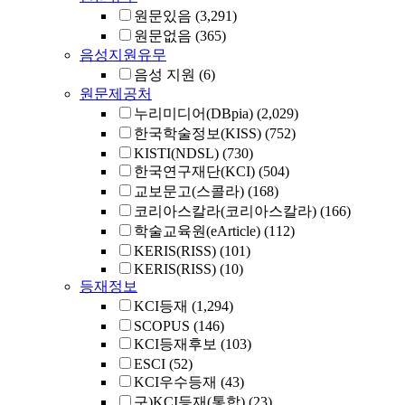
원문있음
(3,291)
원문없음
(365)
음성지원유무
음성 지원
(6)
원문제공처
누리미디어(DBpia)
(2,029)
한국학술정보(KISS)
(752)
KISTI(NDSL)
(730)
한국연구재단(KCI)
(504)
교보문고(스콜라)
(168)
코리아스칼라(코리아스칼라)
(166)
학술교육원(eArticle)
(112)
KERIS(RISS)
(101)
KERIS(RISS)
(10)
등재정보
KCI등재
(1,294)
SCOPUS
(146)
KCI등재후보
(103)
ESCI
(52)
KCI우수등재
(43)
구)KCI등재(통합)
(23)