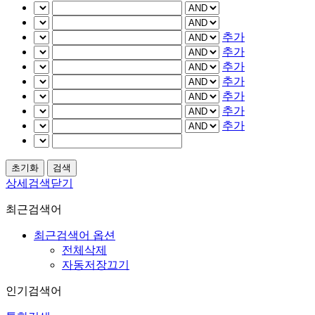
추가
추가
추가
추가
추가
추가
추가
상세검색닫기
최근검색어
최근검색어 옵션
전체삭제
자동저장끄기
인기검색어