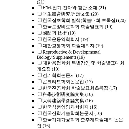
(21)
E²M-전기 전자와 첨단 소재
(21)
平生體育硏究所 論文集
(20)
한국잡초학회 별책(학술대회 초록집)
(20)
한국토양비료학회 학술발표회
(19)
國防과 技術
(19)
한국운동역학회지
(19)
대한교통학회 학술대회지
(19)
Reproductive & Developmental
Biology(Supplement)
(19)
대한용접학회 특별강연 및 학술발표대회
개요집
(19)
전기학회논문지
(17)
콘크리트학회논문집
(17)
한국진공학회 학술발표회초록집
(17)
科學技術硏究論文集
(16)
大韓建築學會論文集
(16)
한국식품영양과학회지
(16)
한국산학기술학회논문지
(16)
한국기계가공학회 춘추계학술대회 논문
집
(16)