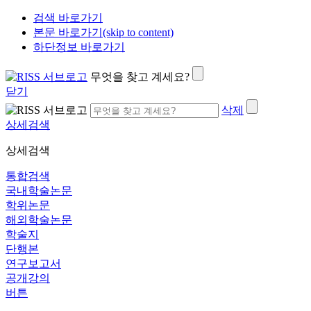
검색 바로가기
본문 바로가기(skip to content)
하단정보 바로가기
무엇을 찾고 계세요?
닫기
삭제
상세검색
상세검색
통합검색
국내학술논문
학위논문
해외학술논문
학술지
단행본
연구보고서
공개강의
버튼