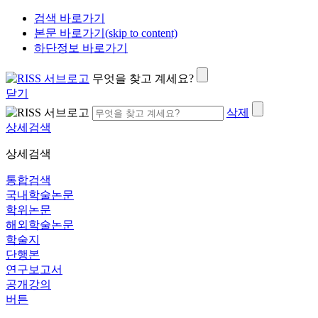
검색 바로가기
본문 바로가기(skip to content)
하단정보 바로가기
무엇을 찾고 계세요?
닫기
삭제
상세검색
상세검색
통합검색
국내학술논문
학위논문
해외학술논문
학술지
단행본
연구보고서
공개강의
버튼