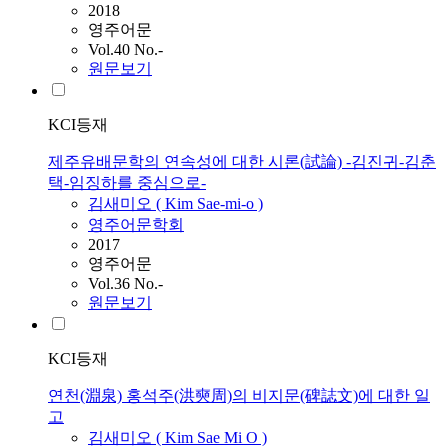
2018
영주어문
Vol.40 No.-
원문보기
KCI등재
제주유배문학의 연속성에 대한 시론(試論) -김진귀-김춘
택-임징하를 중심으로-
김새미오
(
Kim
Sae-mi-o
)
영주어문학회
2017
영주어문
Vol.36 No.-
원문보기
KCI등재
연천(淵泉) 홍석주(洪奭周)의 비지문(碑誌文)에 대한 일
고
김새미오
(
Kim
Sae
Mi
O
)