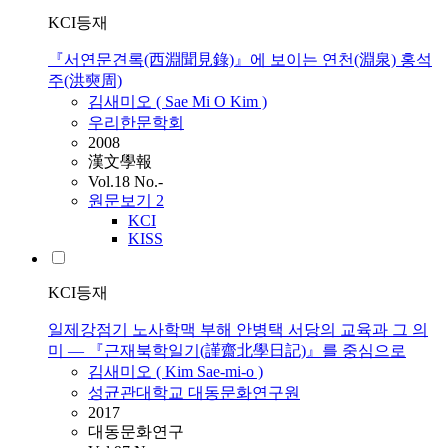
KCI등재
『서연문견록(西淵聞見錄)』에 보이는 연천(淵泉) 홍석
주(洪奭周)
김새미오
(
Sae
Mi
O
Kim
)
우리한문학회
2008
漢文學報
Vol.18 No.-
원문보기
2
KCI
KISS
KCI등재
일제강점기 노사학맥 부해 안병택 서당의 교육과 그 의
미 ― 『근재북학일기(謹齋北學日記)』를 중심으로
김새미오
(
Kim
Sae-mi-o
)
성균관대학교 대동문화연구원
2017
대동문화연구