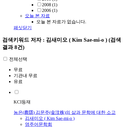
2008
(1)
2006
(1)
오늘 본 자료
오늘 본 자료가 없습니다.
패싯닫기
검색키워드
저자 : 김새미오 ( Kim Sae-mi-o )
(검색
결과 8건)
전체선택
무료
기관내 무료
유료
KCI등재
농은(農隱) 김문주(金汶株)의 삶과 문학에 대한 소고
김새미오
(
Kim
Sae-mi-o
)
영주어문학회