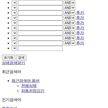
추가
추가
추가
추가
추가
추가
추가
상세검색닫기
최근검색어
최근검색어 옵션
전체삭제
자동저장끄기
인기검색어