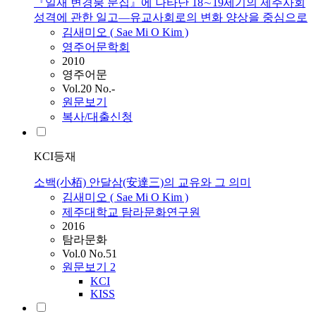
『일재 변경붕 문집』에 나타난 18∼19세기의 제주사회
성격에 관한 일고―유교사회로의 변화 양상을 중심으로
김새미오
(
Sae
Mi
O
Kim
)
영주어문학회
2010
영주어문
Vol.20 No.-
원문보기
복사/대출신청
KCI등재
소백(小栢) 안달삼(安達三)의 교유와 그 의미
김새미오
(
Sae
Mi
O
Kim
)
제주대학교 탐라문화연구원
2016
탐라문화
Vol.0 No.51
원문보기
2
KCI
KISS