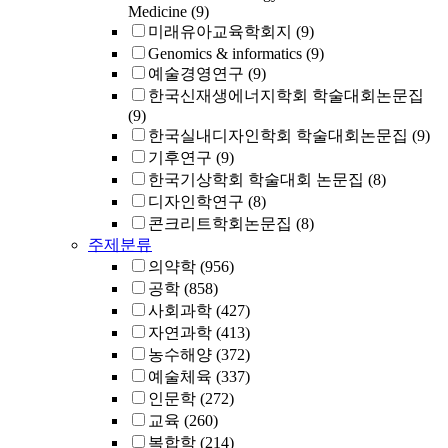
Medicine
(9)
미래유아교육학회지
(9)
Genomics & informatics
(9)
예술경영연구
(9)
한국신재생에너지학회 학술대회논문집
(9)
한국실내디자인학회 학술대회논문집
(9)
기후연구
(9)
한국기상학회 학술대회 논문집
(8)
디자인학연구
(8)
콘크리트학회논문집
(8)
주제분류
의약학
(956)
공학
(858)
사회과학
(427)
자연과학
(413)
농수해양
(372)
예술체육
(337)
인문학
(272)
교육
(260)
복합학
(214)