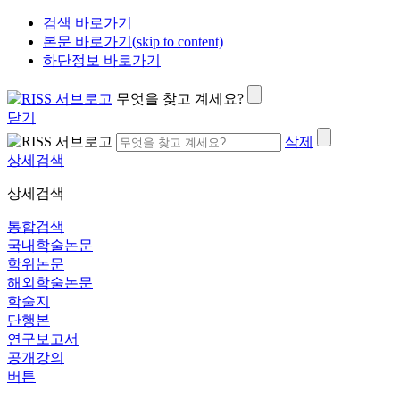
검색 바로가기
본문 바로가기(skip to content)
하단정보 바로가기
무엇을 찾고 계세요?
닫기
삭제
상세검색
상세검색
통합검색
국내학술논문
학위논문
해외학술논문
학술지
단행본
연구보고서
공개강의
버튼