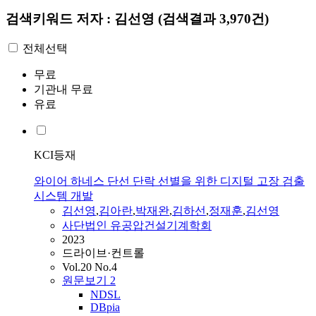
검색키워드
저자 : 김선영
(검색결과 3,970건)
전체선택
무료
기관내 무료
유료
KCI등재
와이어 하네스 단선 단락 선별을 위한 디지털 고장 검출
시스템 개발
김선영
,
김아란
,
박재완
,
김하선
,
정재훈
,
김선영
사단법인 유공압건설기계학회
2023
드라이브·컨트롤
Vol.20 No.4
원문보기
2
NDSL
DBpia