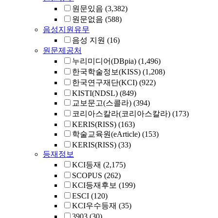
원문있음
(3,382)
원문없음
(588)
음성지원유무
음성 지원
(16)
원문제공처
누리미디어(DBpia)
(1,496)
한국학술정보(KISS)
(1,208)
한국연구재단(KCI)
(922)
KISTI(NDSL)
(849)
교보문고(스콜라)
(394)
코리아스칼라(코리아스칼라)
(173)
KERIS(RISS)
(163)
학술교육원(eArticle)
(153)
KERIS(RISS)
(33)
등재정보
KCI등재
(2,175)
SCOPUS
(262)
KCI등재후보
(199)
ESCI
(120)
KCI우수등재
(35)
3903
(30)