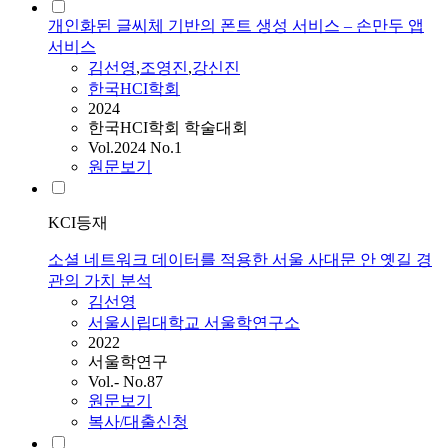
개인화된 글씨체 기반의 폰트 생성 서비스 – 손만두 앱
서비스
김선영
,
조영진
,
강신진
한국HCI학회
2024
한국HCI학회 학술대회
Vol.2024 No.1
원문보기
KCI등재
소셜 네트워크 데이터를 적용한 서울 사대문 안 옛길 경
관의 가치 분석
김선영
서울시립대학교 서울학연구소
2022
서울학연구
Vol.- No.87
원문보기
복사/대출신청