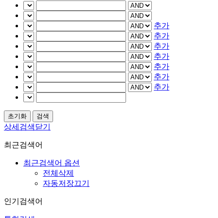
추가
추가
추가
추가
추가
추가
추가
상세검색닫기
최근검색어
최근검색어 옵션
전체삭제
자동저장끄기
인기검색어