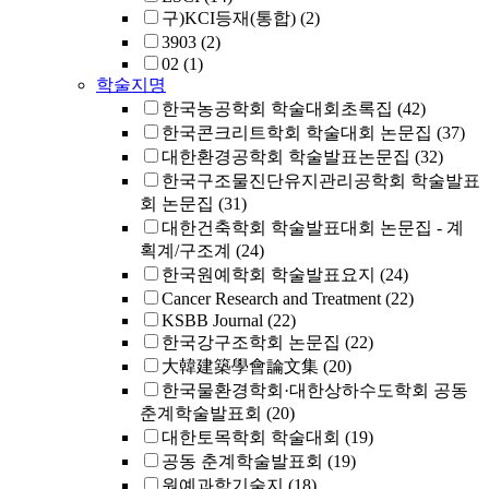
구)KCI등재(통합)
(2)
3903
(2)
02
(1)
학술지명
한국농공학회 학술대회초록집
(42)
한국콘크리트학회 학술대회 논문집
(37)
대한환경공학회 학술발표논문집
(32)
한국구조물진단유지관리공학회 학술발표
회 논문집
(31)
대한건축학회 학술발표대회 논문집 - 계
획계/구조계
(24)
한국원예학회 학술발표요지
(24)
Cancer Research and Treatment
(22)
KSBB Journal
(22)
한국강구조학회 논문집
(22)
大韓建築學會論文集
(20)
한국물환경학회·대한상하수도학회 공동
춘계학술발표회
(20)
대한토목학회 학술대회
(19)
공동 춘계학술발표회
(19)
원예과학기술지
(18)