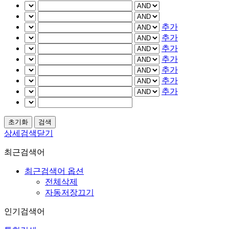
추가
추가
추가
추가
추가
추가
추가
상세검색닫기
최근검색어
최근검색어 옵션
전체삭제
자동저장끄기
인기검색어