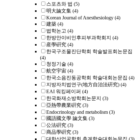
스포츠와 법
(5)
明大論文集
(4)
Korean Journal of Anesthesiology
(4)
建築
(4)
법학논고
(4)
한방안이비인후피부과학회지
(4)
産學硏究
(4)
한국구조물진단학회 학술발표회논문집
(4)
청정기술
(4)
航空宇宙
(4)
한국소음진동공학회 학술대회논문집
(4)
지방자치법연구(地方自治法硏究)
(4)
EAI 워킹페이퍼
(4)
한국화재소방학회논문지
(3)
亞熱帶農業硏究
(3)
Endocrinology and metabolism
(3)
國語國文學 論文集
(3)
公法硏究
(3)
商品學硏究
(3)
대한산업공학회 춘계학술대회논문집
(3)