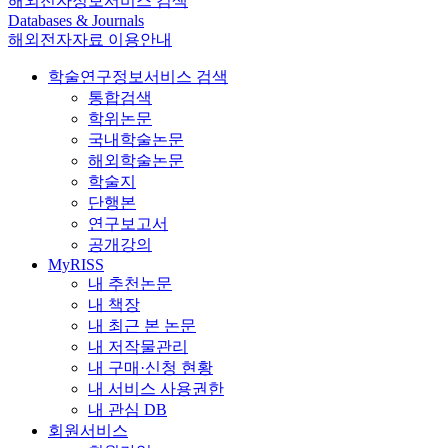
해외전자정보서비스 검색
Databases & Journals
해외전자자료 이용안내
학술연구정보서비스 검색
통합검색
학위논문
국내학술논문
해외학술논문
학술지
단행본
연구보고서
공개강의
MyRISS
내 추천논문
내 책장
내 최근 본 논문
내 저작물관리
내 구매·신청 현황
내 서비스 사용권한
내 관심 DB
회원서비스