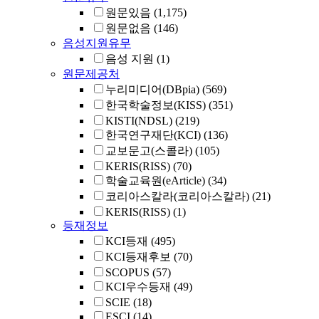
원문있음
(1,175)
원문없음
(146)
음성지원유무
음성 지원
(1)
원문제공처
누리미디어(DBpia)
(569)
한국학술정보(KISS)
(351)
KISTI(NDSL)
(219)
한국연구재단(KCI)
(136)
교보문고(스콜라)
(105)
KERIS(RISS)
(70)
학술교육원(eArticle)
(34)
코리아스칼라(코리아스칼라)
(21)
KERIS(RISS)
(1)
등재정보
KCI등재
(495)
KCI등재후보
(70)
SCOPUS
(57)
KCI우수등재
(49)
SCIE
(18)
ESCI
(14)