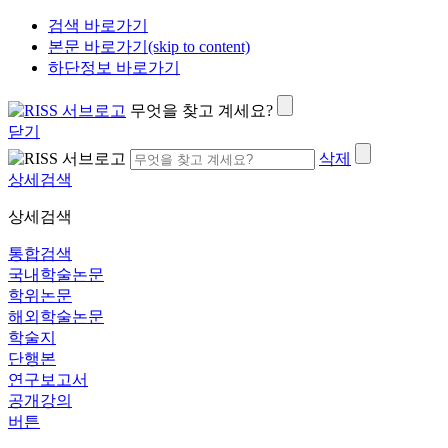
검색 바로가기
본문 바로가기(skip to content)
하단정보 바로가기
무엇을 찾고 계세요?
닫기
삭제
상세검색
상세검색
통합검색
국내학술논문
학위논문
해외학술논문
학술지
단행본
연구보고서
공개강의
버튼