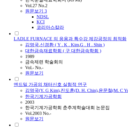
Vol.27 No.2
원문보기
3
NDSL
KCI
코리아스칼라
LADLE FURNACE 의 응용과 특수강 제강공정의 최적화
김영국
,
신경환 (
Y
. K .
Kim
,
G
. H . Shin )
대한금속재료학회 ( 구 대한금속학회 )
1989
금속제련 학술회의
Vol.- No.-
원문보기
엔드밀 가공의 채터신호 실험적 연구
김영국
(
Y.
G
Kim
)
,
진도훈(D. H. Chin)
,
윤문철(M. C Yo
한국기계가공학회
2003
한국기계가공학회 춘추계학술대회 논문집
Vol.2003 No.-
원문보기