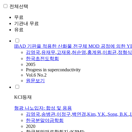
전체선택
무료
기관내 무료
유료
IBAD 기판을 적용한 산화물 전구체 MOD 공정에 의한 YBCO C
김영국
,
유재무
,
고재웅
,
허순영
,
홍계원
,
이희균
,
정형식
한국초전도학회
2005
Progress in superconductivity
Vol.6 No.2
원문보기
KCI등재
형광 나노입자: 합성 및 응용
김영국
,
송병관
,
이정구
,
백연경
,
Kim
,
Y.
K.
,
Song, B.K.
,
L
한국분말야금학회
2020
한국분말재료학회지 (KPMI)