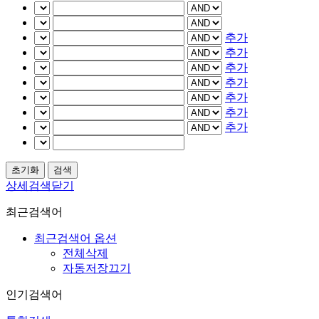
추가
추가
추가
추가
추가
추가
추가
상세검색닫기
최근검색어
최근검색어 옵션
전체삭제
자동저장끄기
인기검색어