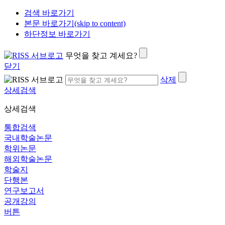
검색 바로가기
본문 바로가기(skip to content)
하단정보 바로가기
무엇을 찾고 계세요?
닫기
삭제
상세검색
상세검색
통합검색
국내학술논문
학위논문
해외학술논문
학술지
단행본
연구보고서
공개강의
버튼