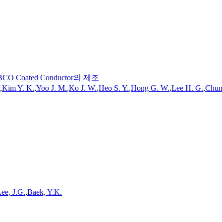
oated Conductor의 제조
,
Kim
Y.
K.
,
Yoo J. M.
,
Ko J. W.
,
Heo S.
Y.
,
Hong
G.
W.
,
Lee H.
G.
,
Chun
ee, J.
G.
,
Baek,
Y.
K.