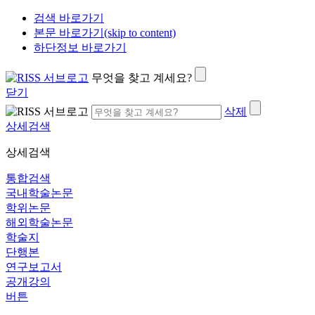
검색 바로가기
본문 바로가기(skip to content)
하단정보 바로가기
무엇을 찾고 계세요?
닫기
삭제
상세검색
상세검색
통합검색
국내학술논문
학위논문
해외학술논문
학술지
단행본
연구보고서
공개강의
버튼