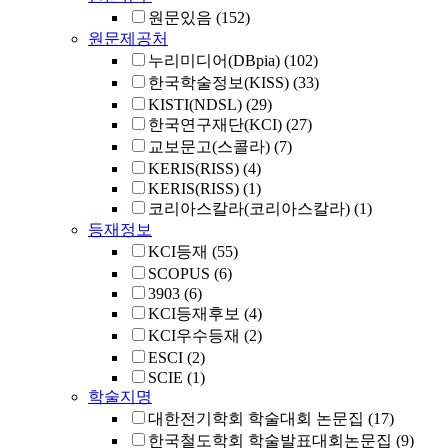
원문있음
(152)
원문제공처
누리미디어(DBpia)
(102)
한국학술정보(KISS)
(33)
KISTI(NDSL)
(29)
한국연구재단(KCI)
(27)
교보문고(스콜라)
(7)
KERIS(RISS)
(4)
KERIS(RISS)
(1)
코리아스칼라(코리아스칼라)
(1)
등재정보
KCI등재
(55)
SCOPUS
(6)
3903
(6)
KCI등재후보
(4)
KCI우수등재
(2)
ESCI
(2)
SCIE
(1)
학술지명
대한전기학회 학술대회 논문집
(17)
한국철도학회 학술발표대회논문집
(9)