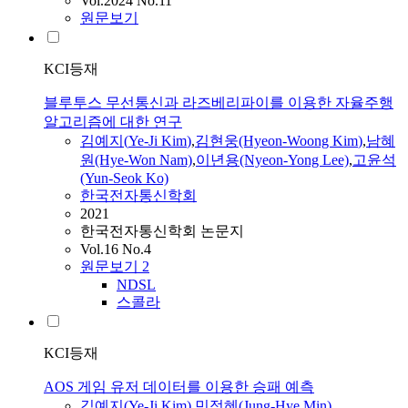
Vol.2024 No.11
원문보기
KCI등재
블루투스 무선통신과 라즈베리파이를 이용한 자율주행
알고리즘에 대한 연구
김예지
(
Ye-Ji
Kim
)
,
김현웅(Hyeon-Woong
Kim
)
,
남혜
원(Hye-Won Nam)
,
이년용(Nyeon-Yong Lee)
,
고윤석
(Yun-Seok Ko)
한국전자통신학회
2021
한국전자통신학회 논문지
Vol.16 No.4
원문보기
2
NDSL
스콜라
KCI등재
AOS 게임 유저 데이터를 이용한 승패 예측
김예지
(
Ye-Ji
Kim
)
,
민정혜(Jung-Hye Min)