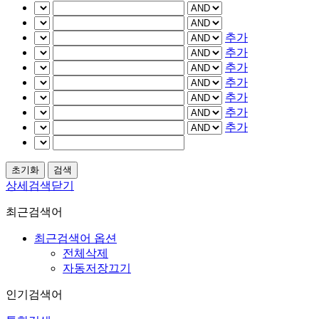
추가
추가
추가
추가
추가
추가
추가
상세검색닫기
최근검색어
최근검색어 옵션
전체삭제
자동저장끄기
인기검색어