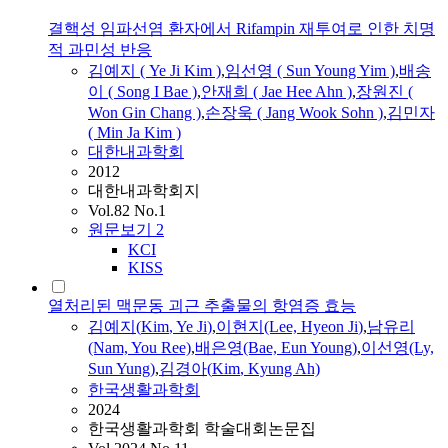
결핵성 임파선염 환자에서 Rifampin 재투여로 인한 치명
적 과민성 반응
김예지
(
Ye
Ji
Kim
)
,
임선영 ( Sun Young Yim )
,
배송
이 ( Song I Bae )
,
안재희 ( Jae Hee Ahn )
,
장원진 (
Won Gin Chang )
,
손장욱 ( Jang Wook Sohn )
,
김민자
( Min Ja
Kim
)
대한내과학회
2012
대한내과학회지
Vol.82 No.1
원문보기
2
KCI
KISS
열처리된 맥문동 괴근 추출물의 항염증 효능
김예지
(
Kim
,
Ye
Ji
)
,
이현지(Lee, Hyeon
Ji
)
,
남유리
(Nam, You Ree)
,
배은영(Bae, Eun Young)
,
이선영(Ly,
Sun Yung)
,
김경아(
Kim
, Kyung Ah)
한국생활과학회
2024
한국생활과학회 학술대회논문집