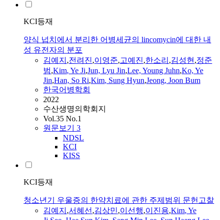
KCI등재
양식 넙치에서 분리한 어병세균의 lincomycin에 대한 내
성 유전자의 분포
김예지
,
전려진
,
이영준
,
고예진
,
한소리
,
김성현
,
정준
범
,
Kim
,
Ye
Ji
,
Jun, Lyu Jin
,
Lee, Young Juhn
,
Ko,
Ye
Jin
,
Han, So Ri
,
Kim
, Sung Hyun
,
Jeong, Joon Bum
한국어병학회
2022
수산생명의학회지
Vol.35 No.1
원문보기
3
NDSL
KCI
KISS
KCI등재
청소년기 우울증의 한약치료에 관한 주제범위 문헌고찰
김예지
,
서혜선
,
김상민
,
이선행
,
이진용
,
Kim
,
Ye