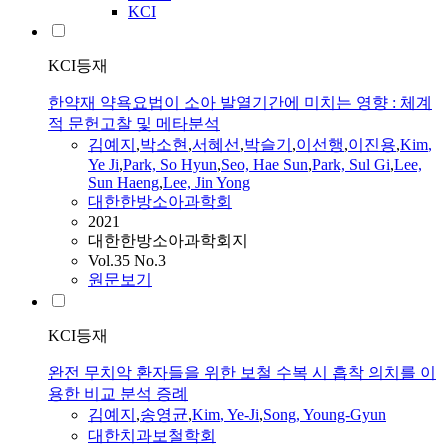
KCI
KCI등재
한약재 약욕요법이 소아 발열기간에 미치는 영향 : 체계
적 문헌고찰 및 메타분석
김예지
,
박소현
,
서혜선
,
박슬기
,
이선행
,
이진용
,
Kim
,
Ye
Ji
,
Park, So Hyun
,
Seo, Hae Sun
,
Park, Sul Gi
,
Lee,
Sun Haeng
,
Lee, Jin Yong
대한한방소아과학회
2021
대한한방소아과학회지
Vol.35 No.3
원문보기
KCI등재
완전 무치악 환자들을 위한 보철 수복 시 흡착 의치를 이
용한 비교 분석 증례
김예지
,
송영균
,
Kim
,
Ye-Ji
,
Song, Young-Gyun
대한치과보철학회