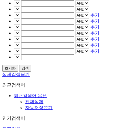
추가
추가
추가
추가
추가
추가
추가
상세검색닫기
최근검색어
최근검색어 옵션
전체삭제
자동저장끄기
인기검색어