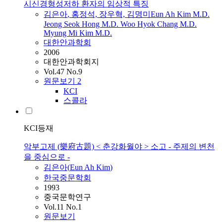
시신경형성저하 환자의 임상적 특징
김은아
, 홍정석, 장우혁, 김명미
Eun
Ah
Kim
M.D.
Jeong Seok Hong M.D. Woo Hyok Chang M.D.
Myung Mi
Kim
M.D.
대한안과학회
2006
대한안과학회지
Vol.47 No.9
원문보기
2
KCI
스콜라
KCI등재
악부고제 (樂府古題) < 춘강화월야 > 소고 - 주제의 변천
을 중심으로 -
김은아
(
Eun
Ah
Kim
)
한국중문학회
1993
중국문학연구
Vol.11 No.1
원문보기