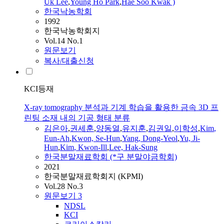
Uk Lee
,
Young Ho Park
,
Hae Soo Kwak )
한국낙농학회
1992
한국낙농학회지
Vol.14 No.1
원문보기
복사/대출신청
KCI등재
X-ray tomography 분석과 기계 학습을 활용한 금속 3D 프
린팅 소재 내의 기공 형태 분류
김은아
,
권세훈
,
양동열
,
유지훈
,
김권일
,
이학성
,
Kim
,
Eun
-
Ah
,
Kwon, Se-Hun
,
Yang, Dong-Yeol
,
Yu, Ji-
Hun
,
Kim
, Kwon-Ill
,
Lee, Hak-Sung
한국분말재료학회 (*구 분말야금학회)
2021
한국분말재료학회지 (KPMI)
Vol.28 No.3
원문보기
3
NDSL
KCI