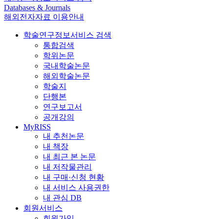
Databases & Journals
해외전자자료 이용안내
학술연구정보서비스 검색
통합검색
학위논문
국내학술논문
해외학술논문
학술지
단행본
연구보고서
공개강의
MyRISS
내 추천논문
내 책장
내 최근 본 논문
내 저작물관리
내 구매·신청 현황
내 서비스 사용권한
내 관심 DB
회원서비스
회원가입