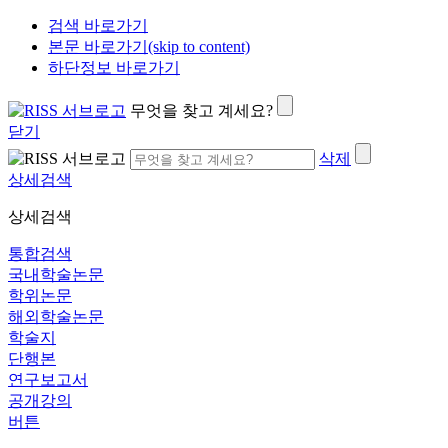
검색 바로가기
본문 바로가기(skip to content)
하단정보 바로가기
무엇을 찾고 계세요?
닫기
삭제
상세검색
상세검색
통합검색
국내학술논문
학위논문
해외학술논문
학술지
단행본
연구보고서
공개강의
버튼