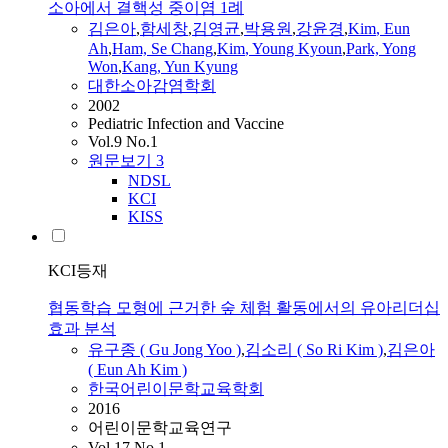
소아에서 결핵성 중이염 1례
김은아
,
함세창
,
김영균
,
박용원
,
강윤경
,
Kim
,
Eun
Ah
,
Ham, Se Chang
,
Kim
, Young Kyoun
,
Park, Yong
Won
,
Kang, Yun Kyung
대한소아감염학회
2002
Pediatric Infection and Vaccine
Vol.9 No.1
원문보기
3
NDSL
KCI
KISS
KCI등재
협동학습 모형에 근거한 숲 체험 활동에서의 유아리더십
효과 분석
유구종 ( Gu Jong Yoo )
,
김소리 ( So Ri
Kim
)
,
김은아
(
Eun
Ah
Kim
)
한국어린이문학교육학회
2016
어린이문학교육연구
Vol.17 No.1