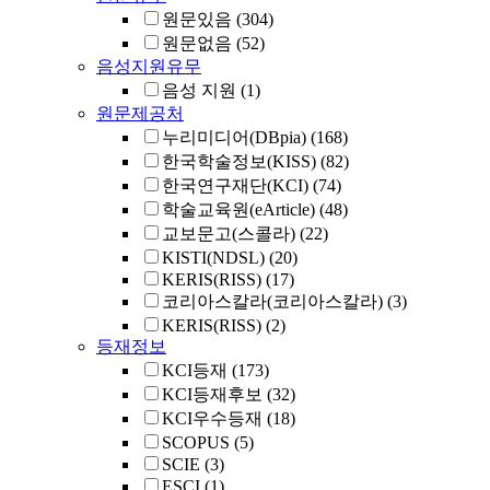
원문있음
(304)
원문없음
(52)
음성지원유무
음성 지원
(1)
원문제공처
누리미디어(DBpia)
(168)
한국학술정보(KISS)
(82)
한국연구재단(KCI)
(74)
학술교육원(eArticle)
(48)
교보문고(스콜라)
(22)
KISTI(NDSL)
(20)
KERIS(RISS)
(17)
코리아스칼라(코리아스칼라)
(3)
KERIS(RISS)
(2)
등재정보
KCI등재
(173)
KCI등재후보
(32)
KCI우수등재
(18)
SCOPUS
(5)
SCIE
(3)
ESCI
(1)