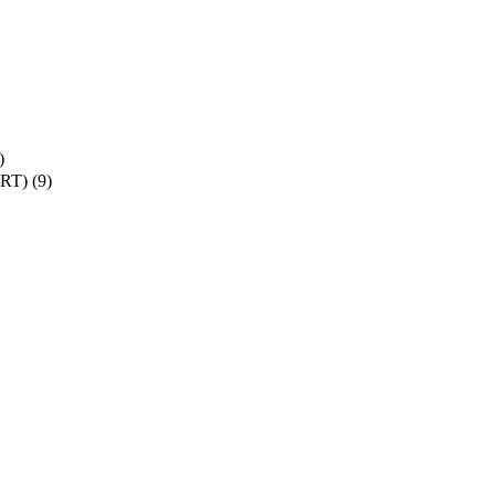
)
SRT)
(9)