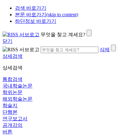
검색 바로가기
본문 바로가기(skip to content)
하단정보 바로가기
무엇을 찾고 계세요?
닫기
삭제
상세검색
상세검색
통합검색
국내학술논문
학위논문
해외학술논문
학술지
단행본
연구보고서
공개강의
버튼