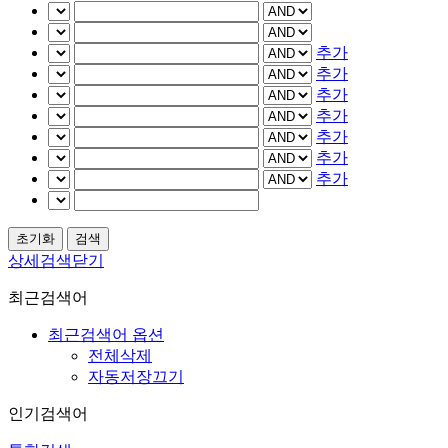
추가
추가
추가
추가
추가
추가
추가
상세검색닫기
최근검색어
최근검색어 옵션
전체삭제
자동저장끄기
인기검색어