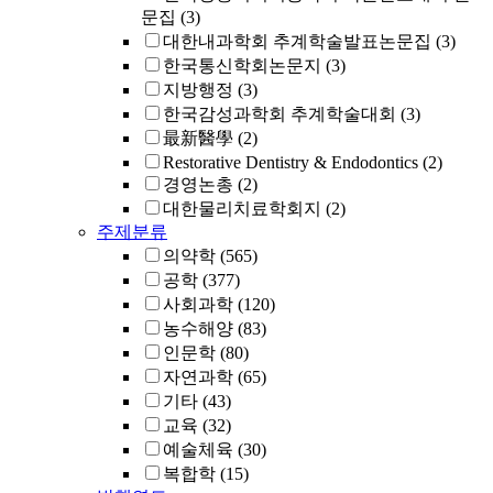
문집
(3)
대한내과학회 추계학술발표논문집
(3)
한국통신학회논문지
(3)
지방행정
(3)
한국감성과학회 추계학술대회
(3)
最新醫學
(2)
Restorative Dentistry & Endodontics
(2)
경영논총
(2)
대한물리치료학회지
(2)
주제분류
의약학
(565)
공학
(377)
사회과학
(120)
농수해양
(83)
인문학
(80)
자연과학
(65)
기타
(43)
교육
(32)
예술체육
(30)
복합학
(15)