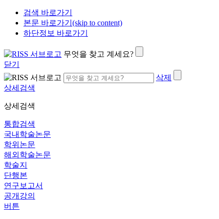
검색 바로가기
본문 바로가기(skip to content)
하단정보 바로가기
무엇을 찾고 계세요?
닫기
삭제
상세검색
상세검색
통합검색
국내학술논문
학위논문
해외학술논문
학술지
단행본
연구보고서
공개강의
버튼