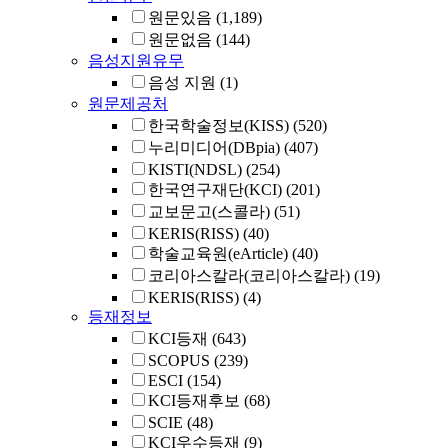
원문있음
(1,189)
원문없음
(144)
음성지원유무
음성 지원
(1)
원문제공처
한국학술정보(KISS)
(520)
누리미디어(DBpia)
(407)
KISTI(NDSL)
(254)
한국연구재단(KCI)
(201)
교보문고(스콜라)
(51)
KERIS(RISS)
(40)
학술교육원(eArticle)
(40)
코리아스칼라(코리아스칼라)
(19)
KERIS(RISS)
(4)
등재정보
KCI등재
(643)
SCOPUS
(239)
ESCI
(154)
KCI등재후보
(68)
SCIE
(48)
KCI우수등재
(9)