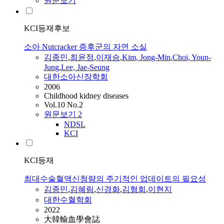
원문보기
KCI등재후보
소아 Nutcracker 증후군의 자연 소실
김종민
,
최윤정
,
이재승
,
Kim, Jong-Min
,
Choi, Youn-
Jung
,
Lee, Jae-Seung
대한소아신장학회
2006
Childhood kidney diseases
Vol.10 No.2
원문보기
2
NDSL
KCI
KCI등재
최대수술혈액신청량의 주기적인 업데이트의 필요성
김종민
,
김혜림
,
신경화
,
김형회
,
이현지
대한수혈학회
2022
大韓輸血學會誌