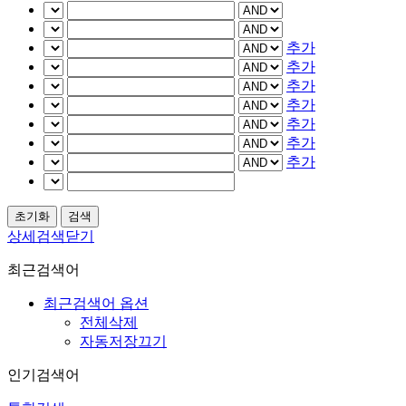
추가
추가
추가
추가
추가
추가
추가
상세검색닫기
최근검색어
최근검색어 옵션
전체삭제
자동저장끄기
인기검색어