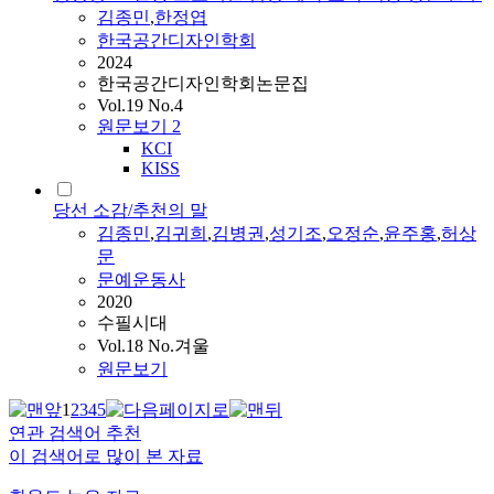
김종민
,
한정엽
한국공간디자인학회
2024
한국공간디자인학회논문집
Vol.19 No.4
원문보기
2
KCI
KISS
당선 소감/추천의 말
김종민
,
김귀희
,
김병권
,
성기조
,
오정순
,
윤주홍
,
허상
문
문예운동사
2020
수필시대
Vol.18 No.겨울
원문보기
1
2
3
4
5
연관 검색어 추천
이 검색어로 많이 본 자료