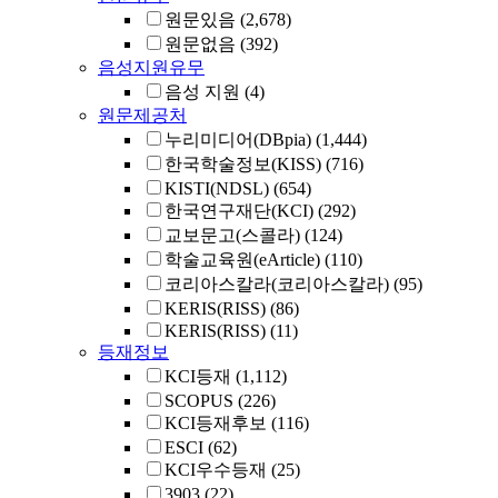
원문있음
(2,678)
원문없음
(392)
음성지원유무
음성 지원
(4)
원문제공처
누리미디어(DBpia)
(1,444)
한국학술정보(KISS)
(716)
KISTI(NDSL)
(654)
한국연구재단(KCI)
(292)
교보문고(스콜라)
(124)
학술교육원(eArticle)
(110)
코리아스칼라(코리아스칼라)
(95)
KERIS(RISS)
(86)
KERIS(RISS)
(11)
등재정보
KCI등재
(1,112)
SCOPUS
(226)
KCI등재후보
(116)
ESCI
(62)
KCI우수등재
(25)
3903
(22)