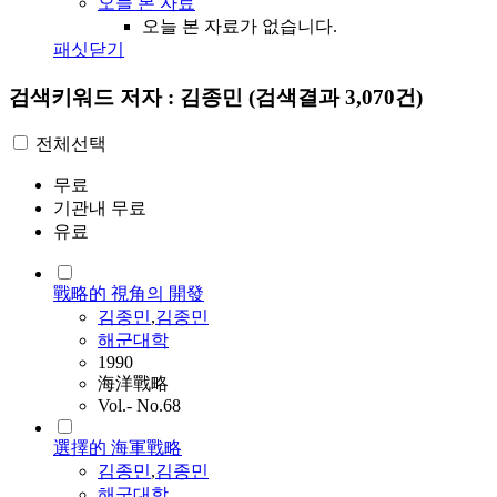
오늘 본 자료
오늘 본 자료가 없습니다.
패싯닫기
검색키워드
저자 : 김종민
(검색결과 3,070건)
전체선택
무료
기관내 무료
유료
戰略的 視角의 開發
김종민
,
김종민
해군대학
1990
海洋戰略
Vol.- No.68
選擇的 海軍戰略
김종민
,
김종민
해군대학