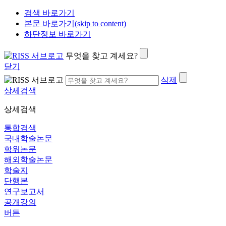
검색 바로가기
본문 바로가기(skip to content)
하단정보 바로가기
무엇을 찾고 계세요?
닫기
삭제
상세검색
상세검색
통합검색
국내학술논문
학위논문
해외학술논문
학술지
단행본
연구보고서
공개강의
버튼