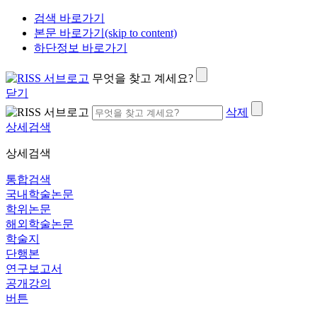
검색 바로가기
본문 바로가기(skip to content)
하단정보 바로가기
무엇을 찾고 계세요?
닫기
삭제
상세검색
상세검색
통합검색
국내학술논문
학위논문
해외학술논문
학술지
단행본
연구보고서
공개강의
버튼