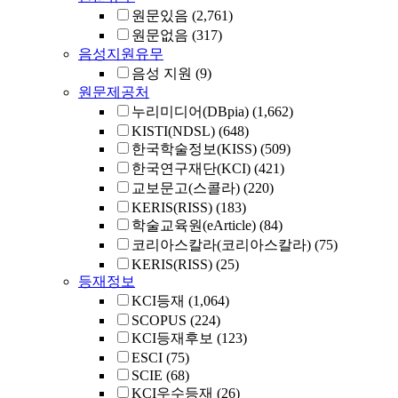
원문있음
(2,761)
원문없음
(317)
음성지원유무
음성 지원
(9)
원문제공처
누리미디어(DBpia)
(1,662)
KISTI(NDSL)
(648)
한국학술정보(KISS)
(509)
한국연구재단(KCI)
(421)
교보문고(스콜라)
(220)
KERIS(RISS)
(183)
학술교육원(eArticle)
(84)
코리아스칼라(코리아스칼라)
(75)
KERIS(RISS)
(25)
등재정보
KCI등재
(1,064)
SCOPUS
(224)
KCI등재후보
(123)
ESCI
(75)
SCIE
(68)
KCI우수등재
(26)