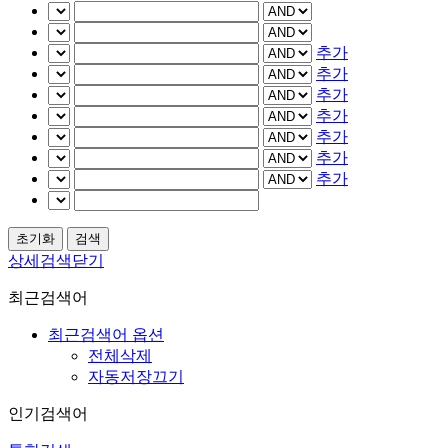
추가
추가
추가
추가
추가
추가
추가
상세검색닫기
최근검색어
최근검색어 옵션
전체삭제
자동저장끄기
인기검색어