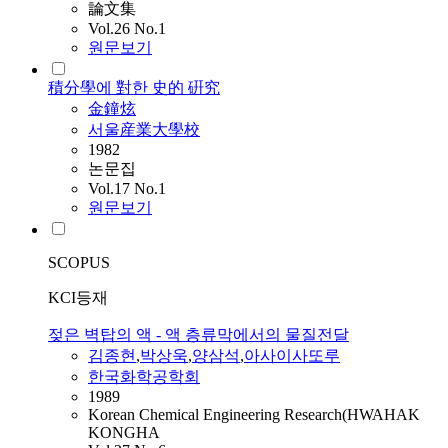
論文集
Vol.26 No.1
원문보기
積分學에 對한 史的 硏究
金鐘炫
서울産業大學校
1982
논문집
Vol.17 No.1
원문보기
SCOPUS
KCI등재
젖은 벽탑의 액 - 액 층류막에서의 물질전달
김종현
,
박상욱
,
양삼석
,
아사이사또루
한국화학공학회
1989
Korean Chemical Engineering Research(HWAHAK
KONGHA