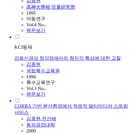
김종현
高神大學校 兒童硏究所
1995
아동연구
Vol.4 No.-
원문보기
KCI등재
감음신경성 청각장애아의 청지각 특성에 대한 고찰
김종현
국립특수교육원
1996
특수교육연구
Vol.3 No.-
원문보기
CORBA 기반 분산환경에서 적응적 멀티미디어 스트림
서비스
김종현
,
전선배
동의공업대학
2000