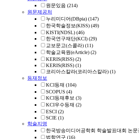
원문있음
(214)
원문제공처
누리미디어(DBpia)
(147)
한국학술정보(KISS)
(49)
KISTI(NDSL)
(46)
한국연구재단(KCI)
(29)
교보문고(스콜라)
(11)
학술교육원(eArticle)
(2)
KERIS(RISS)
(2)
KERIS(RISS)
(1)
코리아스칼라(코리아스칼라)
(1)
등재정보
KCI등재
(104)
SCOPUS
(4)
KCI등재후보
(3)
KCI우수등재
(2)
ESCI
(2)
SCIE
(1)
학술지명
한국방송미디어공학회 학술발표대회 논문
법학연구
(16)