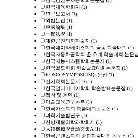
한국전산구조공학회논문집
(1)
한국체육학회지
(1)
연구보고서
(1)
외법논집
(1)
東國論集
(1)
一鑑法學
(1)
대한군진의학학술지
(1)
한국데이타베이스학회 공동 학술대회
(1)
한국자동차공학회 춘 추계 학술대회 논문
한국지능시스템학회논문지
(1)
한국철도학회 학술발표대회논문집
(1)
KOSCOSYMPOSIUM논문집
(1)
전기학회논문지 D
(1)
한국멀티미디어학회 학술발표논문집
(1)
접착 및 계면
(1)
미술교육연구논총
(1)
한국가스학회 학술대회논문집
(1)
과학기술법연구
(1)
한방재활의학과학회지
(1)
大韓機械學會論文集A
(1)
한국콘텐츠학회 종합학술대회 논문집
(1)