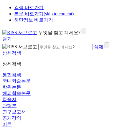
검색 바로가기
본문 바로가기(skip to content)
하단정보 바로가기
무엇을 찾고 계세요?
닫기
삭제
상세검색
상세검색
통합검색
국내학술논문
학위논문
해외학술논문
학술지
단행본
연구보고서
공개강의
버튼