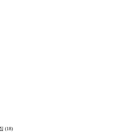
집
(18)