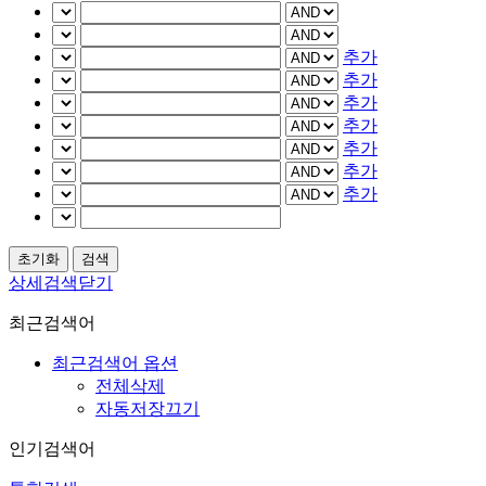
추가
추가
추가
추가
추가
추가
추가
상세검색닫기
최근검색어
최근검색어 옵션
전체삭제
자동저장끄기
인기검색어