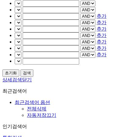
추가
추가
추가
추가
추가
추가
추가
상세검색닫기
최근검색어
최근검색어 옵션
전체삭제
자동저장끄기
인기검색어