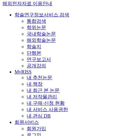
해외전자자료 이용안내
학술연구정보서비스 검색
통합검색
학위논문
국내학술논문
해외학술논문
학술지
단행본
연구보고서
공개강의
MyRISS
내 추천논문
내 책장
내 최근 본 논문
내 저작물관리
내 구매·신청 현황
내 서비스 사용권한
내 관심 DB
회원서비스
회원가입
로그인