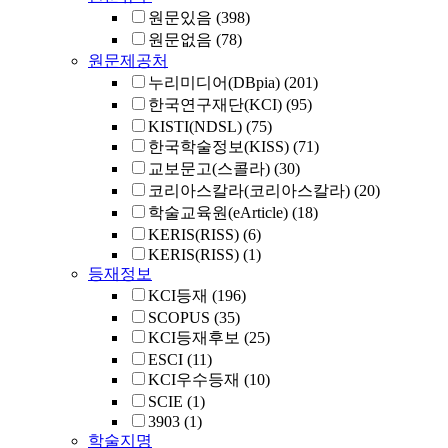
원문있음
(398)
원문없음
(78)
원문제공처
누리미디어(DBpia)
(201)
한국연구재단(KCI)
(95)
KISTI(NDSL)
(75)
한국학술정보(KISS)
(71)
교보문고(스콜라)
(30)
코리아스칼라(코리아스칼라)
(20)
학술교육원(eArticle)
(18)
KERIS(RISS)
(6)
KERIS(RISS)
(1)
등재정보
KCI등재
(196)
SCOPUS
(35)
KCI등재후보
(25)
ESCI
(11)
KCI우수등재
(10)
SCIE
(1)
3903
(1)
학술지명