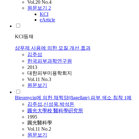
Vol.20 No.4
원문보기
2
KCI
eArticle
KCI등재
샴푸제 사용에 의한 모질 개선 효과
김주섭
한국피부과학연구원
2013
대한피부미용학회지
Vol.11 No.3
원문보기
Bleomycin에 의한 채찍양(flagellate) 피부 색소 침착 1예
김주섭
,
신성욱
,
박석돈
圓光大學校 醫科學硏究所
1995
圓光醫科學
Vol.11 No.2
원문보기