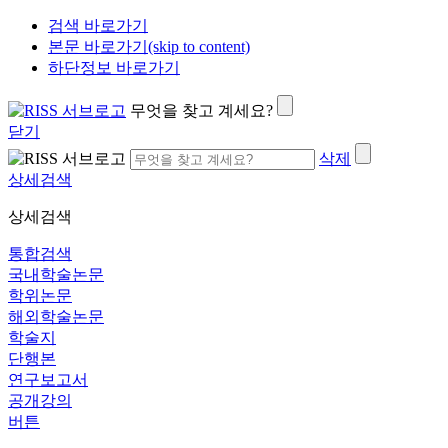
검색 바로가기
본문 바로가기(skip to content)
하단정보 바로가기
무엇을 찾고 계세요?
닫기
삭제
상세검색
상세검색
통합검색
국내학술논문
학위논문
해외학술논문
학술지
단행본
연구보고서
공개강의
버튼