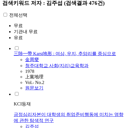
검색키워드
저자 : 김주섭
(검색결과 476건)
전체선택
무료
기관내 무료
유료
三陟一帶 Karst地形 : 여삼, 우지, 추암리를 중심으로
金周燮
청주대학교 사회(지리)교육학과
1978
上黨地理
Vol.- No.2
원문보기
KCI등재
긍정심리자본이 대학생의 취업준비행동에 미치는 영향
에 관한 탐색적 연구
김주섭