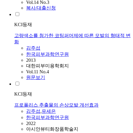
Vol.14 No.3
복사/대출신청
KCI등재
고량색소를 첨가한 코팅퍼머제에 따른 모발의 형태적 변
화
김주섭
한국피부과학연구원
2013
대한피부미용학회지
Vol.11 No.4
원문보기
KCI등재
프로폴리스 추출물의 손상모발 개선효과
김주섭
,
유세은
한국피부과학연구원
2022
아시안뷰티화장품학술지