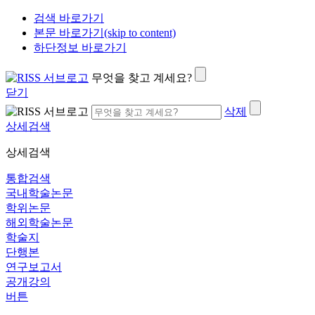
검색 바로가기
본문 바로가기(skip to content)
하단정보 바로가기
무엇을 찾고 계세요?
닫기
삭제
상세검색
상세검색
통합검색
국내학술논문
학위논문
해외학술논문
학술지
단행본
연구보고서
공개강의
버튼