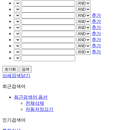
추가
추가
추가
추가
추가
추가
추가
상세검색닫기
최근검색어
최근검색어 옵션
전체삭제
자동저장끄기
인기검색어