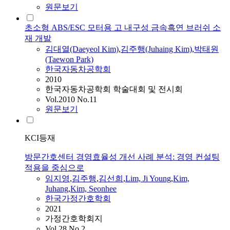
원문보기
초소형 ABS/ESC 모터용 고 내구성 금속흑연 브러쉬 소
재 개발
김
대열(Daeyeol Kim)
,
김주행
(Juhaing Kim)
,
박태원
(Taewon Park)
한국자동차공학회
2010
한국자동차공학회 학술대회 및 전시회
Vol.2010 No.11
원문보기
KCI등재
방문간호센터 경영효율성 개선 사례 분석: 경영 컨설팅
적용을 중심으로
임지영
,
김주행
,
김
선희
,
Lim, Ji Young
,
Kim,
Juhang
,
Kim, Seonhee
한국가정간호학회
2021
가정간호학회지
Vol.28 No.2