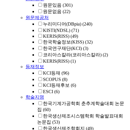
원문있음
(301)
원문없음
(22)
원문제공처
누리미디어(DBpia)
(240)
KISTI(NDSL)
(71)
KERIS(RISS)
(49)
한국학술정보(KISS)
(32)
한국연구재단(KCI)
(3)
코리아스칼라(코리아스칼라)
(2)
KERIS(RISS)
(1)
등재정보
KCI등재
(96)
SCOPUS
(8)
KCI등재후보
(6)
ESCI
(6)
학술지명
한국기계가공학회 춘추계학술대회 논문
집
(60)
한국생산제조시스템학회 학술발표대회
논문집
(53)
한국생산제조학회지
(49)