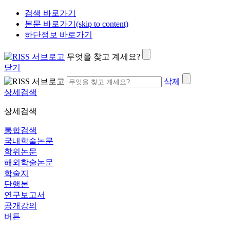
검색 바로가기
본문 바로가기(skip to content)
하단정보 바로가기
무엇을 찾고 계세요?
닫기
삭제
상세검색
상세검색
통합검색
국내학술논문
학위논문
해외학술논문
학술지
단행본
연구보고서
공개강의
버튼