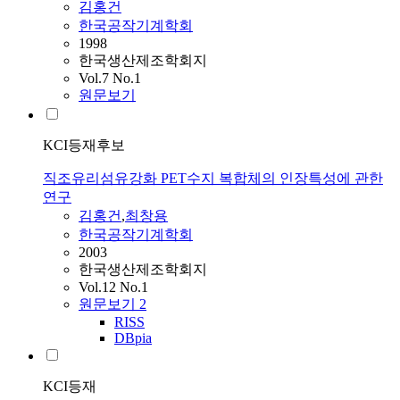
김홍건
한국공작기계학회
1998
한국생산제조학회지
Vol.7 No.1
원문보기
KCI등재후보
직조유리섬유강화 PET수지 복합체의 인장특성에 관한
연구
김홍건
,
최창용
한국공작기계학회
2003
한국생산제조학회지
Vol.12 No.1
원문보기
2
RISS
DBpia
KCI등재