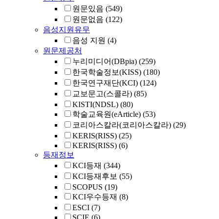
원문있음
(549)
원문없음
(122)
음성지원유무
음성 지원
(4)
원문제공처
누리미디어(DBpia)
(259)
한국학술정보(KISS)
(180)
한국연구재단(KCI)
(124)
교보문고(스콜라)
(85)
KISTI(NDSL)
(80)
학술교육원(eArticle)
(53)
코리아스칼라(코리아스칼라)
(29)
KERIS(RISS)
(25)
KERIS(RISS)
(6)
등재정보
KCI등재
(344)
KCI등재후보
(55)
SCOPUS
(19)
KCI우수등재
(8)
ESCI
(7)
SCIE
(6)