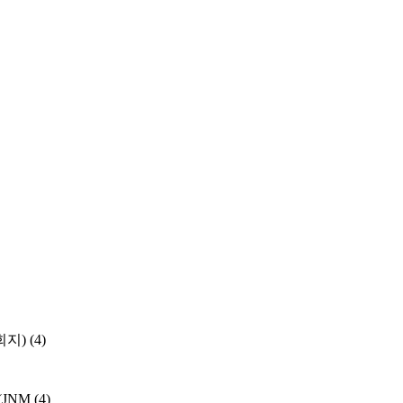
학회지)
(4)
y (JNM
(4)