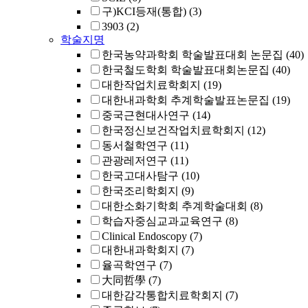
구)KCI등재(통합)
(3)
3903
(2)
학술지명
한국농약과학회 학술발표대회 논문집
(40)
한국철도학회 학술발표대회논문집
(40)
대한작업치료학회지
(19)
대한내과학회 추계학술발표논문집
(19)
중국근현대사연구
(14)
한국정신보건작업치료학회지
(12)
동서철학연구
(11)
관광레저연구
(11)
한국고대사탐구
(10)
한국조리학회지
(9)
대한소화기학회 추계학술대회
(8)
학습자중심교과교육연구
(8)
Clinical Endoscopy
(7)
대한내과학회지
(7)
율곡학연구
(7)
大同哲學
(7)
대한감각통합치료학회지
(7)