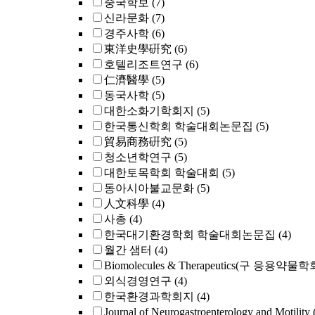
중국학보
(7)
신라문화
(7)
경주사학
(6)
東洋史學硏究
(6)
호텔리조트연구
(6)
仁濟醫學
(5)
동국사학
(5)
대한소화기학회지
(5)
한국통신학회 학술대회논문집
(5)
貿易商務硏究
(5)
청소년학연구
(5)
대한토목학회 학술대회
(5)
동아시아불교문화
(5)
人文科學
(4)
사총
(4)
한국대기환경학회 학술대회논문집
(4)
월간 샘터
(4)
Biomolecules & Therapeutics(구 응용약물
외식경영연구
(4)
한국환경과학회지
(4)
Journal of Neurogastroenterology and Motilit