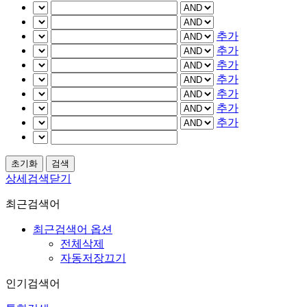
추가
추가
추가
추가
추가
추가
추가
상세검색닫기
최근검색어
최근검색어 옵션
전체삭제
자동저장끄기
인기검색어