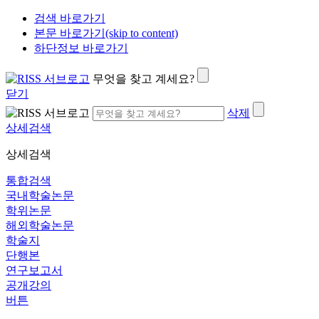
검색 바로가기
본문 바로가기(skip to content)
하단정보 바로가기
무엇을 찾고 계세요?
닫기
삭제
상세검색
상세검색
통합검색
국내학술논문
학위논문
해외학술논문
학술지
단행본
연구보고서
공개강의
버튼