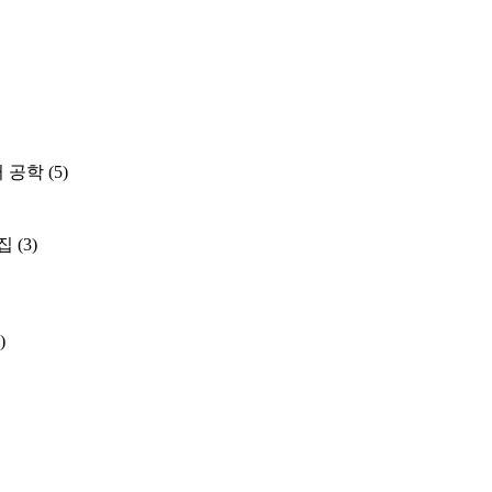
 공학
(5)
집
(3)
)