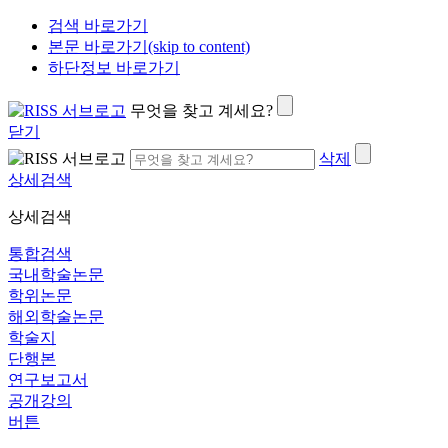
검색 바로가기
본문 바로가기(skip to content)
하단정보 바로가기
무엇을 찾고 계세요?
닫기
삭제
상세검색
상세검색
통합검색
국내학술논문
학위논문
해외학술논문
학술지
단행본
연구보고서
공개강의
버튼