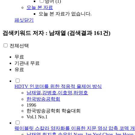
영어
(1)
오늘 본 자료
오늘 본 자료가 없습니다.
패싯닫기
검색키워드
저자 : 남재열
(검색결과 161건)
전체선택
무료
기관내 무료
유료
HDTV 인코더를 위한 적응적 율제어 방식
남재열
,
강병호
,
이호영
,
하영호
한국방송공학회
1996
한국방송공학회 학술대회
Vol.1 No.1
웨이블릿 스칼라 양자화를 이용한 지문 영상 압축 코덱 개
남재열
,
최지훈
,
손유익
,
Nam, Jae-Yeal
,
Choe, Jee-Hoon
,