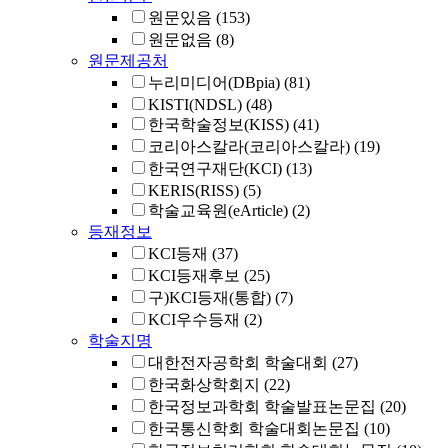
원문있음
(153)
원문없음
(8)
원문제공처
누리미디어(DBpia)
(81)
KISTI(NDSL)
(48)
한국학술정보(KISS)
(41)
코리아스칼라(코리아스칼라)
(19)
한국연구재단(KCI)
(13)
KERIS(RISS)
(5)
학술교육원(eArticle)
(2)
등재정보
KCI등재
(37)
KCI등재후보
(25)
구)KCI등재(통합)
(7)
KCI우수등재
(2)
학술지명
대한전자공학회 학술대회
(27)
한국화상학회지
(22)
한국정보과학회 학술발표논문집
(20)
한국통신학회 학술대회논문집
(10)