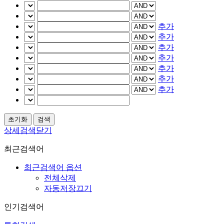
추가
추가
추가
추가
추가
추가
추가
상세검색닫기
최근검색어
최근검색어 옵션
전체삭제
자동저장끄기
인기검색어